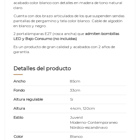
acabado color blanco con detalles en madera de tono natural
claro.
Cuenta con dos brazo articulados de los que suspenden sendas
pantallas de pergamino y tela color blanco. Cable de algodón
en blanco y negro.
2 portalámparas E27 (rosca ancha) que
admiten bombillas
LED y Bajo Consumo (no incluidas)
Es un producto de gran calidad y acabados con 2 años de
garantía.
Detalles del producto
Ancho
85cm
Fondo
33cm
Altura regulable
Si
Altura
44cm, 120cm
Estilo
Juvenil
Moderno-Contemporaneo
Nórdico-escandinavo
Color
Blanco