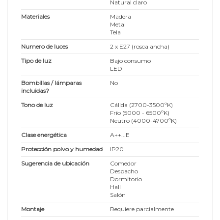
Natural claro
Materiales
Madera
Metal
Tela
Numero de luces
2 x E27 (rosca ancha)
Tipo de luz
Bajo consumo
LED
Bombillas / lámparas
No
incluidas?
Tono de luz
Cálida (2700-3500ºK)
Frío (5000 - 6500ºK)
Neutro (4000-4700ºK)
Clase energética
A++...E
Protección polvo y humedad
IP20
Sugerencia de ubicación
Comedor
Despacho
Dormitorio
Hall
Salón
Montaje
Requiere parcialmente