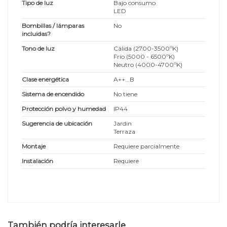
Tipo de luz
Bajo consumo
LED
Bombillas / lámparas
No
incluidas?
Tono de luz
Cálida (2700-3500ºK)
Frío (5000 - 6500ºK)
Neutro (4000-4700ºK)
Clase energética
A++...B
Sistema de encendido
No tiene
Protección polvo y humedad
IP44
Sugerencia de ubicación
Jardin
Terraza
Montaje
Requiere parcialmente
Instalación
Requiere
También podría interesarle