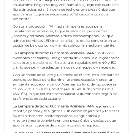
en aluminio beige oscuro y con pantalla a juego con cuerda de
fibra sintética, esta lámpara de techo es una pieza única que
aportará un toque de elegancia y sofisticación a cualquier
ambiente.
Con una protección IP44, esta lámpara es apta para
instalación en exteriores, lo que la hace ideal para decorar
jardines y terrazas. Además, utiliza portalámparas E27 que
admite bombillas LED (no incluidas), lo que la convierte en una
opción de bajo consumo y amigable con el medio ambiente.
La
Lámpara de techo 60cm serie Polinesia IP44
cuenta con
excelentes acabados y una garantía de 2 años, lo que garantiza
su calidad y durabilidad. Su altura es regulable entre 40 y 150
cm, lo que permite adaptarla a cualquier espacio y necesidad.
Con un fondo de 60 cm y un ancho de 60 cm, esta lámpara de
techo es perfecta para iluminar grandes espacios y crear un
ambiente acogedor y cálido. Además, su tono de luz puede ser
cálido (2700-3500ºK), neutro (4000-4700ºK) o frío (5000-
6500ºK), lo que permite personalizar la iluminación según las
preferencias de cada usuario.
La
Lámpara de techo 60cm serie Polinesia IP44
requiere un
montaje parcial y se sugiere su ubicación en jardines y terrazas.
Su estilo moderno-contemporáneo, vanguardista y
mediterráneo la convierte en una pieza única y exclusiva que
aportará un toque de distinción a cualquier espacio.
En resumen, la
Lámpara de techo 60cm serie Polinesia IP44
es