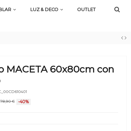
BLAR
LUZ & DECO
OUTLET
o MACETA 60x80cm con
o
_00CD610401
78,90 €
-40%