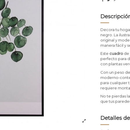
Descripció
Decora tu hoga
negro. La ilust
original y mode
manera fácil y s
Este
cuadro
de 
perfecto para d
con plantas verd
Con un peso de
moderno-contem
para cualquier t
requiere monta
No te pierdas 
que tus paredes
Detalles de