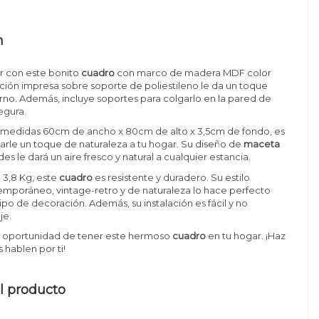
n
r con este bonito
cuadro
con marco de madera MDF color
ración impresa sobre soporte de poliestileno le da un toque
rno. Además, incluye soportes para colgarlo en la pared de
egura.
medidas 60cm de ancho x 80cm de alto x 3,5cm de fondo, es
arle un toque de naturaleza a tu hogar. Su diseño de
maceta
es le dará un aire fresco y natural a cualquier estancia.
 3,8 Kg, este
cuadro
es resistente y duradero. Su estilo
poráneo, vintage-retro y de naturaleza lo hace perfecto
ipo de decoración. Además, su instalación es fácil y no
je.
la oportunidad de tener este hermoso
cuadro
en tu hogar. ¡Haz
 hablen por ti!
l producto