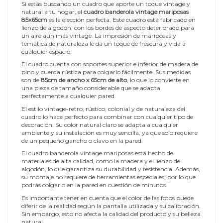
Si estás buscando un cuadro que aporte un toque vintage y
natural a tu hogar, el
cuadro banderola vintage mariposas
85x65cm
es la elección perfecta. Este cuadro está fabricado en
lienzo de algodón, con los bordes de aspecto deteriorado para
un aire aún más vintage. La impresión de mariposas y
temática de naturaleza le da un toque de frescura y vida a
cualquier espacio.
El cuadro cuenta con soportes superior e inferior de madera de
pino y cuerda rústica para colgarlo fácilmente. Sus medidas
son de
85cm de ancho x 65cm de alto
, lo que lo convierte en
una pieza de tamaño considerable que se adapta
perfectamente a cualquier pared.
El estilo vintage-retro, rústico, colonial y de naturaleza del
cuadro lo hace perfecto para combinar con cualquier tipo de
decoración. Su color natural claro se adapta a cualquier
ambiente y su instalación es muy sencilla, ya que solo requiere
de un pequeño gancho o clavo en la pared.
El cuadro banderola vintage mariposas está hecho de
materiales de alta calidad, como la madera y el lienzo de
algodón, lo que garantiza su durabilidad y resistencia. Además,
su montaje no requiere de herramientas especiales, por lo que
podrás colgarlo en la pared en cuestión de minutos.
Es importante tener en cuenta que el color de las fotos puede
diferir de la realidad según la pantalla utilizada y su calibración.
Sin embargo, esto no afecta la calidad del producto y su belleza
natural.