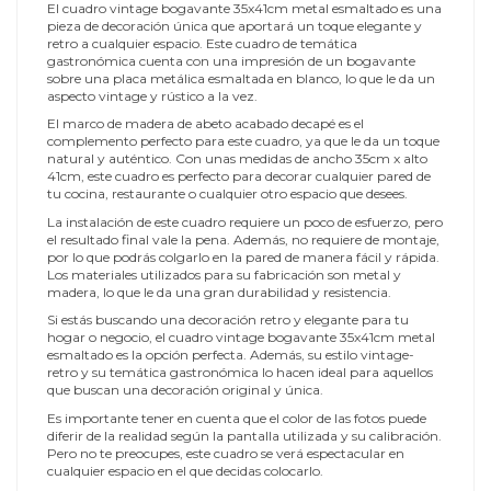
El cuadro vintage bogavante 35x41cm metal esmaltado es una
pieza de decoración única que aportará un toque elegante y
retro a cualquier espacio. Este cuadro de temática
gastronómica cuenta con una impresión de un bogavante
sobre una placa metálica esmaltada en blanco, lo que le da un
aspecto vintage y rústico a la vez.
El marco de madera de abeto acabado decapé es el
complemento perfecto para este cuadro, ya que le da un toque
natural y auténtico. Con unas medidas de ancho 35cm x alto
41cm, este cuadro es perfecto para decorar cualquier pared de
tu cocina, restaurante o cualquier otro espacio que desees.
La instalación de este cuadro requiere un poco de esfuerzo, pero
el resultado final vale la pena. Además, no requiere de montaje,
por lo que podrás colgarlo en la pared de manera fácil y rápida.
Los materiales utilizados para su fabricación son metal y
madera, lo que le da una gran durabilidad y resistencia.
Si estás buscando una decoración retro y elegante para tu
hogar o negocio, el cuadro vintage bogavante 35x41cm metal
esmaltado es la opción perfecta. Además, su estilo vintage-
retro y su temática gastronómica lo hacen ideal para aquellos
que buscan una decoración original y única.
Es importante tener en cuenta que el color de las fotos puede
diferir de la realidad según la pantalla utilizada y su calibración.
Pero no te preocupes, este cuadro se verá espectacular en
cualquier espacio en el que decidas colocarlo.