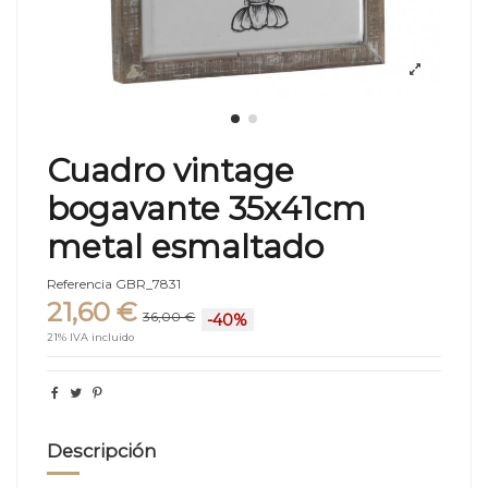
Cuadro vintage
bogavante 35x41cm
metal esmaltado
Referencia
GBR_7831
21,60 €
36,00 €
-40%
21% IVA incluido
Descripción