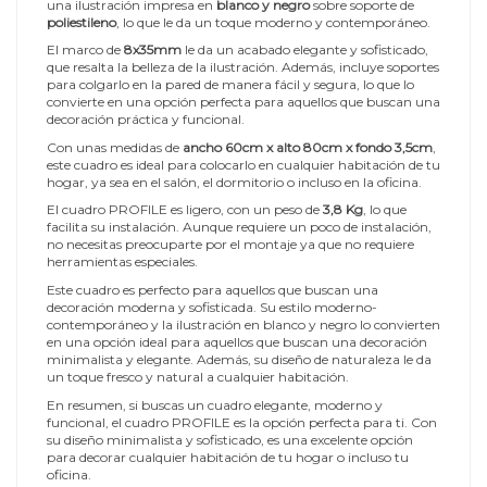
una ilustración impresa en
blanco y negro
sobre soporte de
poliestileno
, lo que le da un toque moderno y contemporáneo.
El marco de
8x35mm
le da un acabado elegante y sofisticado,
que resalta la belleza de la ilustración. Además, incluye soportes
para colgarlo en la pared de manera fácil y segura, lo que lo
convierte en una opción perfecta para aquellos que buscan una
decoración práctica y funcional.
Con unas medidas de
ancho 60cm x alto 80cm x fondo 3,5cm
,
este cuadro es ideal para colocarlo en cualquier habitación de tu
hogar, ya sea en el salón, el dormitorio o incluso en la oficina.
El cuadro PROFILE es ligero, con un peso de
3,8 Kg
, lo que
facilita su instalación. Aunque requiere un poco de instalación,
no necesitas preocuparte por el montaje ya que no requiere
herramientas especiales.
Este cuadro es perfecto para aquellos que buscan una
decoración moderna y sofisticada. Su estilo moderno-
contemporáneo y la ilustración en blanco y negro lo convierten
en una opción ideal para aquellos que buscan una decoración
minimalista y elegante. Además, su diseño de naturaleza le da
un toque fresco y natural a cualquier habitación.
En resumen, si buscas un cuadro elegante, moderno y
funcional, el cuadro PROFILE es la opción perfecta para ti. Con
su diseño minimalista y sofisticado, es una excelente opción
para decorar cualquier habitación de tu hogar o incluso tu
oficina.