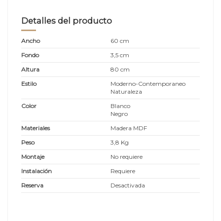
Detalles del producto
Ancho
60 cm
Fondo
3,5 cm
Altura
80 cm
Estilo
Moderno-Contemporaneo
Naturaleza
Color
Blanco
Negro
Materiales
Madera MDF
Peso
3,8 Kg
Montaje
No requiere
Instalación
Requiere
Reserva
Desactivada