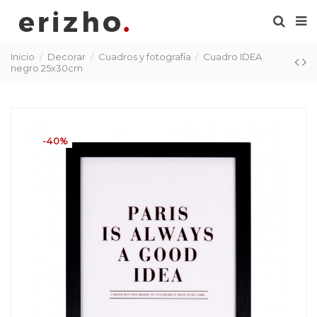
Inicio
Decorar
Cuadros y fotografía
Cuadro IDEA
negro 25x30cm
-40%