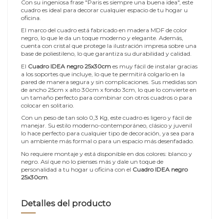
Con su ingeniosa frase "Paris es siempre una buena idea", este
cuadro es ideal para decorar cualquier espacio de tu hogar u
oficina.
El marco del cuadro está fabricado en madera MDF de color
negro, lo que le da un toque moderno y elegante. Además,
cuenta con cristal que protege la ilustración impresa sobre una
base de poliestileno, lo que garantiza su durabilidad y calidad.
El
Cuadro IDEA negro 25x30cm
es muy fácil de instalar gracias
a los soportes que incluye, lo que te permitirá colgarlo en la
pared de manera segura y sin complicaciones. Sus medidas son
de ancho 25cm x alto 30cm x fondo 3cm, lo que lo convierte en
un tamaño perfecto para combinar con otros cuadros o para
colocar en solitario.
Con un peso de tan solo 0,3 Kg, este cuadro es ligero y fácil de
manejar. Su estilo moderno-contemporáneo, clásico y juvenil
lo hace perfecto para cualquier tipo de decoración, ya sea para
un ambiente más formal o para un espacio más desenfadado.
No requiere montaje y está disponible en dos colores: blanco y
negro. Así que no lo pienses más y dale un toque de
personalidad a tu hogar u oficina con el
Cuadro IDEA negro
25x30cm
.
Detalles del producto