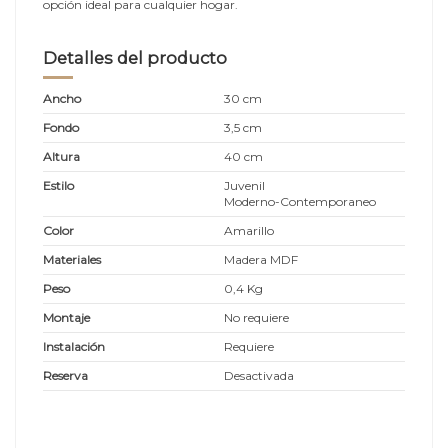
opción ideal para cualquier hogar.
Detalles del producto
Ancho
30 cm
Fondo
3,5 cm
Altura
40 cm
Estilo
Juvenil
Moderno-Contemporaneo
Color
Amarillo
Materiales
Madera MDF
Peso
0,4 Kg
Montaje
No requiere
Instalación
Requiere
Reserva
Desactivada