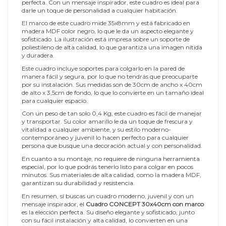
perfecta. Con un mensaje inspirador, este cuadro es ideal para
darle un toque de personalidad a cualquier habitación.
El marco de este cuadro mide 35x8mm y está fabricado en
madera MDF color negro, lo que le da un aspecto elegante y
sofisticado. La ilustración está impresa sobre un soporte de
poliestileno de alta calidad, lo que garantiza una imagen nítida
y duradera.
Este cuadro incluye soportes para colgarlo en la pared de
manera fácil y segura, por lo que no tendrás que preocuparte
por su instalación. Sus medidas son de 30cm de ancho x 40cm
de alto x 3,5cm de fondo, lo que lo convierte en un tamaño ideal
para cualquier espacio.
Con un peso de tan solo 0,4 Kg, este cuadro es fácil de manejar
y transportar. Su color amarillo le da un toque de frescura y
vitalidad a cualquier ambiente, y su estilo moderno-
contemporáneo y juvenil lo hacen perfecto para cualquier
persona que busque una decoración actual y con personalidad.
En cuanto a su montaje, no requiere de ninguna herramienta
especial, por lo que podrás tenerlo listo para colgar en pocos
minutos. Sus materiales de alta calidad, como la madera MDF,
garantizan su durabilidad y resistencia.
En resumen, si buscas un cuadro moderno, juvenil y con un
mensaje inspirador, el
Cuadro CONCEPT 30x40cm con marco
es la elección perfecta. Su diseño elegante y sofisticado, junto
con su fácil instalación y alta calidad, lo convierten en una