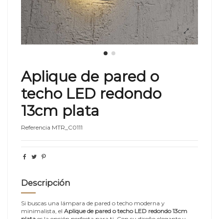
Aplique de pared o
techo LED redondo
13cm plata
Referencia
MTR_C0111
Descripción
Si buscas una lámpara de pared o techo moderna y
minimalista, el
Aplique de pared o techo LED redondo 13cm
plata
es la opción perfecta para ti. Con su diseño elegante y