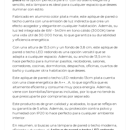
sencillo, esta lámpara es ideal para cualquier espacio que desees
iluminar con estilo.
Fabricado en aluminio color plata mate, este aplique de pared o
techo cuenta con una emisión de luz indirecta que crea un
efecto acogedor y elegante en cualquier habitación. Además, su
luz led integrada de 6W - 540lm en tono cálido (3000K) tiene
una vida útil de 30.000 horas, lo que garantiza su durabilidad
y eficiencia energética.
Con una altura de 13,5 cm y un fondo de 3,8 cm, este aplique de
pared o techo LED redondo es una opción versátil que se
adapta a cualquier espacio. Además, su ancho de 13,5 cm lo
hace perfecto para iluminar pasillos, recibidores, salones,
comedores, cocinas, dormitorios, despachos, oficinas, cuartos de
baño y cualquier otra habitación que desees.
Este aplique de pared o techo LED redondo 13cm plata cuenta
con una clase energética de A++...A, lo que significa que es
altamente eficiente y consume muy poca energía. Además,
viene con bombillas/lámparas incluidas, por lo que no tendrás
que preocuparte por comprarlas por separado.
Este producto es de gran calidad y acabados, lo que se refleja en
su garantía de 5 años. Además, su protección contra polvo y
humedad con IP20 lo hace perfecto para cualquier ambiente
interior.
En resumen, si buscas una lámpara de pared o techo moderna,
eficiente y duradera, el
Aplique de pared o techo LED redondo