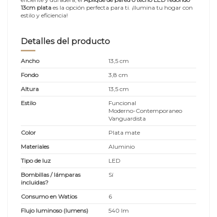
13cm plata
es la opción perfecta para ti. ¡Ilumina tu hogar con
estilo y eficiencia!
Detalles del producto
Ancho
13,5 cm
Fondo
3,8 cm
Altura
13,5 cm
Estilo
Funcional
Moderno-Contemporaneo
Vanguardista
Color
Plata mate
Materiales
Aluminio
Tipo de luz
LED
Bombillas / lámparas
Sí
incluidas?
Consumo en Watios
6
Flujo luminoso (lumens)
540 lm