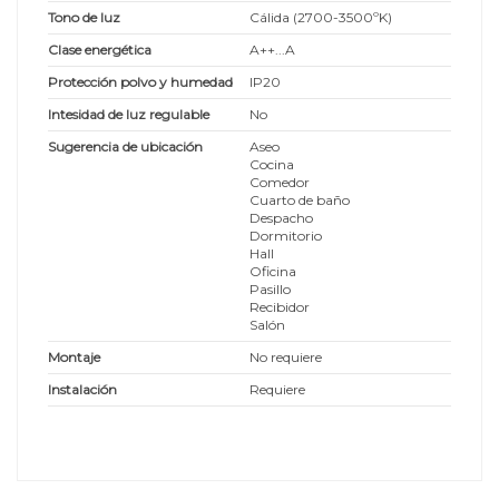
Tono de luz
Cálida (2700-3500ºK)
Clase energética
A++...A
Protección polvo y humedad
IP20
Intesidad de luz regulable
No
Sugerencia de ubicación
Aseo
Cocina
Comedor
Cuarto de baño
Despacho
Dormitorio
Hall
Oficina
Pasillo
Recibidor
Salón
Montaje
No requiere
Instalación
Requiere