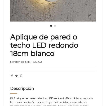
Aplique de pared o
techo LED redondo
18cm blanco
Referencia
MTR_C0102
Descripción
El
Aplique de pared o techo LED redondo 18cm blanco
es una
lámpara de diseño moderno y minimalista que se adapta
perfectamente a cualquier espacio. Con su emisión de luz