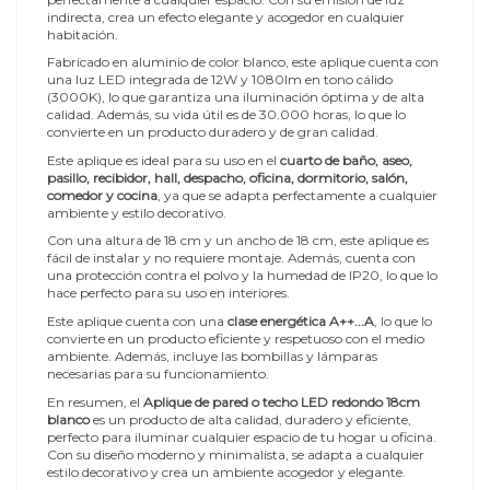
indirecta, crea un efecto elegante y acogedor en cualquier
habitación.
Fabricado en aluminio de color blanco, este aplique cuenta con
una luz LED integrada de 12W y 1080lm en tono cálido
(3000K), lo que garantiza una iluminación óptima y de alta
calidad. Además, su vida útil es de 30.000 horas, lo que lo
convierte en un producto duradero y de gran calidad.
Este aplique es ideal para su uso en el
cuarto de baño, aseo,
pasillo, recibidor, hall, despacho, oficina, dormitorio, salón,
comedor y cocina
, ya que se adapta perfectamente a cualquier
ambiente y estilo decorativo.
Con una altura de 18 cm y un ancho de 18 cm, este aplique es
fácil de instalar y no requiere montaje. Además, cuenta con
una protección contra el polvo y la humedad de IP20, lo que lo
hace perfecto para su uso en interiores.
Este aplique cuenta con una
clase energética A++...A
, lo que lo
convierte en un producto eficiente y respetuoso con el medio
ambiente. Además, incluye las bombillas y lámparas
necesarias para su funcionamiento.
En resumen, el
Aplique de pared o techo LED redondo 18cm
blanco
es un producto de alta calidad, duradero y eficiente,
perfecto para iluminar cualquier espacio de tu hogar u oficina.
Con su diseño moderno y minimalista, se adapta a cualquier
estilo decorativo y crea un ambiente acogedor y elegante.