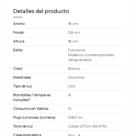
Detalles del producto
Ancho
18 cm
Fondo
3,8 cm
Altura
18 cm
Estilo
Funcional
Moderno-Contemporaneo
Vanguardista
Color
Blanco
Materiales
Aluminio
Tipo de luz
LED
Bombillas / lámparas
Sí
incluidas?
Consumo en Watios
12
Flujo luminoso (lumens)
1080 lm
Tono de luz
Cálida (2700-3500ºK)
Clase energética
A++...A