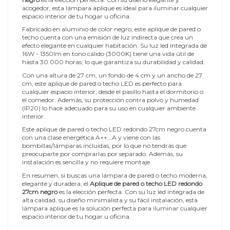
acogedor, esta lámpara aplique es ideal para iluminar cualquier
espacio interior de tu hogar u oficina.
Fabricado en aluminio de color negro, este aplique de pared o
techo cuenta con una emisión de luz indirecta que crea un
efecto elegante en cualquier habitación. Su luz led integrada de
16W - 1350lm en tono cálido (3000K) tiene una vida útil de
hasta 30.000 horas, lo que garantiza su durabilidad y calidad.
Con una altura de 27 cm, un fondo de 4 cm y un ancho de 27
cm, este aplique de pared o techo LED es perfecto para
cualquier espacio interior, desde el pasillo hasta el dormitorio o
el comedor. Además, su protección contra polvo y humedad
(IP20) lo hace adecuado para su uso en cualquier ambiente
interior.
Este aplique de pared o techo LED redondo 27cm negro cuenta
con una clase energética A++...A y viene con las
bombillas/lámparas incluidas, por lo que no tendrás que
preocuparte por comprarlas por separado. Además, su
instalación es sencilla y no requiere montaje.
En resumen, si buscas una lámpara de pared o techo moderna,
elegante y duradera, el
Aplique de pared o techo LED redondo
27cm negro
es la elección perfecta. Con su luz led integrada de
alta calidad, su diseño minimalista y su fácil instalación, esta
lámpara aplique es la solución perfecta para iluminar cualquier
espacio interior de tu hogar u oficina.