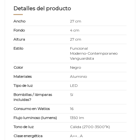
Detalles del producto
Ancho
27 cm
Fondo
4 cm
Altura
27 cm
Estilo
Funcional
Moderno-Contemporaneo
Vanguardista
Color
Negro
Materiales
Aluminio
Tipo de luz
LED
Bombillas / lámparas
Sí
incluidas?
Consumo en Watios
16
Flujo luminoso (lumens)
1350 lm
Tono de luz
Cálida (2700-3500ºK)
Clase energética
A++...A