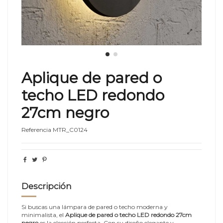
Aplique de pared o
techo LED redondo
27cm negro
Referencia
MTR_C0124
Descripción
Si buscas una lámpara de pared o techo moderna y
minimalista, el
Aplique de pared o techo LED redondo 27cm
negro
es la elección perfecta. Con su diseño elegante y