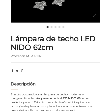
Lámpara de techo LED
NIDO 62cm
Referencia
MTR_5902
Descripción
Si estás buscando una lámpara de techo moderna y
vanguardista, la
Lámpara de techo LED NIDO 62cm
es
perfecta para ti. Esta lámpara de diseño está inspirada en
burbujas de plasma color plata, lo que la convierte en una
pieza única y llamativa para cualquier espacio.