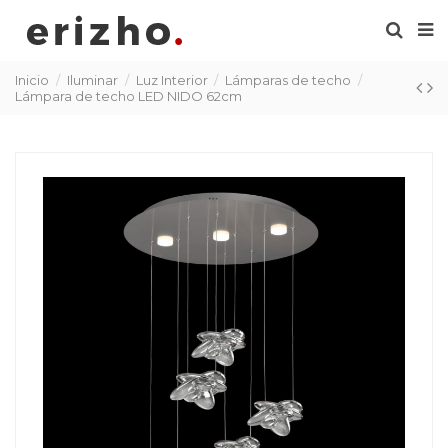
Inicio
Iluminar
Luz Interior
Lámparas de techo
Lámpara de techo LED NIDO 62cm