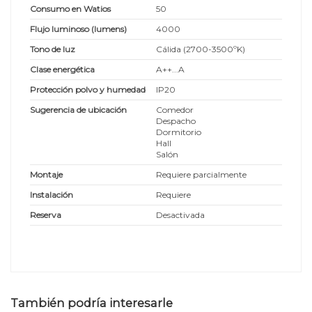
Consumo en Watios
50
Flujo luminoso (lumens)
4000
Tono de luz
Cálida (2700-3500ºK)
Clase energética
A++...A
Protección polvo y humedad
IP20
Sugerencia de ubicación
Comedor
Despacho
Dormitorio
Hall
Salón
Montaje
Requiere parcialmente
Instalación
Requiere
Reserva
Desactivada
También podría interesarle