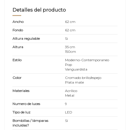
Detalles del producto
Ancho
62 cm
Fondo
62 cm
Altura regulable
Si
Altura
35 cm
150cm
Estilo
Moderno-Contemporaneo
Pop
Vanguardista
Color
Cromado brillo/espejo
Plata mate
Materiales
Acrílico
Metal
Numero de luces
9
Tipo de luz
LED
Bombillas / lámparas
Sí
incluidas?