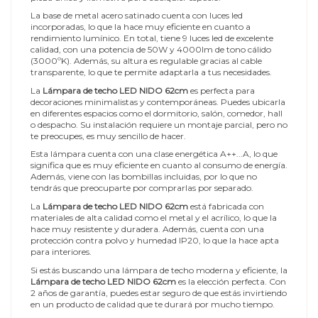
La base de metal acero satinado cuenta con luces led
incorporadas, lo que la hace muy eficiente en cuanto a
rendimiento lumínico. En total, tiene 9 luces led de excelente
calidad, con una potencia de 50W y 4000lm de tono cálido
(3000ºK). Además, su altura es regulable gracias al cable
transparente, lo que te permite adaptarla a tus necesidades.
La
Lámpara de techo LED NIDO 62cm
es perfecta para
decoraciones minimalistas y contemporáneas. Puedes ubicarla
en diferentes espacios como el dormitorio, salón, comedor, hall
o despacho. Su instalación requiere un montaje parcial, pero no
te preocupes, es muy sencillo de hacer.
Esta lámpara cuenta con una clase energética A++...A, lo que
significa que es muy eficiente en cuanto al consumo de energía.
Además, viene con las bombillas incluidas, por lo que no
tendrás que preocuparte por comprarlas por separado.
La
Lámpara de techo LED NIDO 62cm
está fabricada con
materiales de alta calidad como el metal y el acrílico, lo que la
hace muy resistente y duradera. Además, cuenta con una
protección contra polvo y humedad IP20, lo que la hace apta
para interiores.
Si estás buscando una lámpara de techo moderna y eficiente, la
Lámpara de techo LED NIDO 62cm
es la elección perfecta. Con
2 años de garantía, puedes estar seguro de que estás invirtiendo
en un producto de calidad que te durará por mucho tiempo.