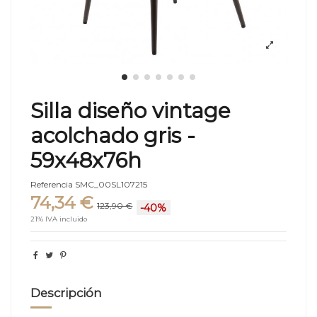
Silla diseño vintage
acolchado gris -
59x48x76h
Referencia
SMC_00SL107215
74,34 €
123,90 €
-40%
21% IVA incluido
Descripción