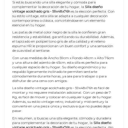
Si estás buscando una silla elegante y cómoda para
complementar la decoración de tu hogar, la
Silla diseño
vintage acolchado gris - 59x48x76h
es la elección perfecta. Con
su estilo vintage, esta silla se adapta a cualquier decoración
contemporánea o clásica, convirtiéndose en un elemento
esencial en tu hogar.
Las patas de metal color negro de la silla le confieren gran
resistencia y estabilidad, garantizando su durabilidad. Además,
el tapizado en polipiel tono gris de alta calidad y el relleno
espuma HR le proporcionan un buen confort y una sensación
de suavidad al sentarse.
Con unas medidas de Ancho 59cm x Fondo 48cm x Alto 76cm
y una altura del asiento de 45cm, esta silla es perfecta para
cualquier espacio de tu hogar. Su diseño ergonómico y su
respaldo ligeramente inclinado te permiten sentarte
cómodamente durante horas, ya sea para trabajar o para
disfrutar de una cena con amigos.
La silla diseño vintage acolchado gris - 59x48x76h es fácil de
montar y no requiere instalación adicional. Con un peso de 7
Kg, es fácil de mover y colocar en cualquier lugar de tu hogar.
Además, su estilo vintage-retro, industrial y mid century la
convierte en una pieza única y exclusiva que no puedes dejar
pasar.
En resumen, si buscas una silla elegante, cómoda y duradera
para complementar la decoración de tu hogar, la
Silla diseño
vintage acolchado gris - 59x48x76h
es la elección perfecta. ¡No