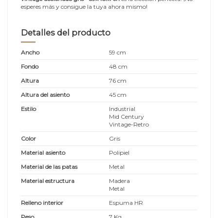
esperes más y consigue la tuya ahora mismo!
Detalles del producto
Ancho
59 cm
Fondo
48 cm
Altura
76 cm
Altura del asiento
45 cm
Estilo
Industrial
Mid Century
Vintage-Retro
Color
Gris
Material asiento
Polipiel
Material de las patas
Metal
Material estructura
Madera
Metal
Relleno interior
Espuma HR
Peso
7 Kg