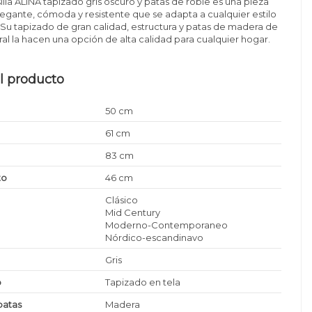
illa ALINA tapizado gris oscuro y patas de roble es una pieza
legante, cómoda y resistente que se adapta a cualquier estilo
Su tapizado de gran calidad, estructura y patas de madera de
ral la hacen una opción de alta calidad para cualquier hogar.
l producto
50 cm
61 cm
83 cm
to
46 cm
Clásico
Mid Century
Moderno-Contemporaneo
Nórdico-escandinavo
Gris
o
Tapizado en tela
patas
Madera