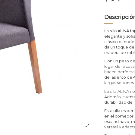
Descripció
La
silla ALINA t
elegante y sofi
clásico o moder
da un toque de 
madera de roble
Con un peso d
lugar de la cas
hacen perfecta 
del asiento de
largas sesiones
La silla ALINA n
Además, cuenta
durabilidad del
Esta silla es p
en el comedor, s
escandinavo, m
versátil y adap