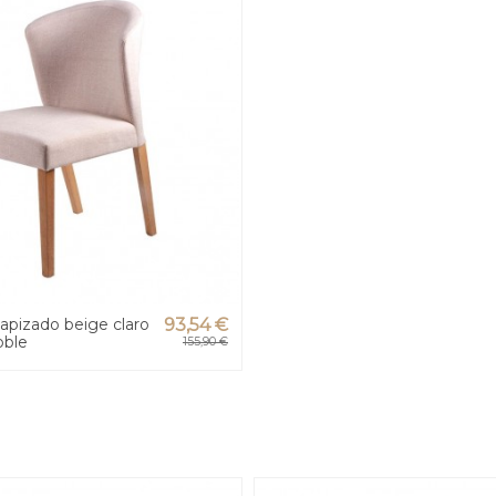
tapizado beige claro
93,54 €
oble
155,90 €