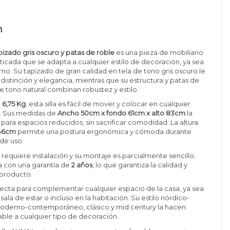
n
apizado gris oscuro y patas de roble
es una pieza de mobiliario
sticada que se adapta a cualquier estilo de decoración, ya sea
no. Su tapizado de gran calidad en tela de tono gris oscuro le
distinción y elegancia, mientras que su estructura y patas de
 tono natural combinan robustez y estilo.
e
6,75 Kg
, esta silla es fácil de mover y colocar en cualquier
a. Sus medidas de
Ancho 50cm x fondo 61cm x alto 83cm
la
para espacios reducidos, sin sacrificar comodidad. La altura
46cm
permite una postura ergonómica y cómoda durante
 de uso.
o requiere instalación y su montaje es parcialmente sencillo.
 con una garantía de
2 años
, lo que garantiza la calidad y
 producto.
erfecta para complementar cualquier espacio de la casa, ya sea
ala de estar o incluso en la habitación. Su estilo nórdico-
oderno-contemporáneo, clásico y mid century la hacen
table a cualquier tipo de decoración.