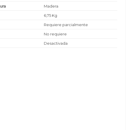
tura
Madera
6,75 Kg
Requiere parcialmente
No requiere
Desactivada