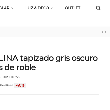
BLAR
LUZ & DECO
OUTLET
ALINA tapizado gris oscuro
s de roble
_00SL101722
155,90 €
-40%