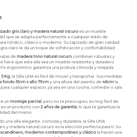
n
pizado gris claro y madera natural oscuro
es un mueble
átil que se adapta perfectamente a cualquier estilo de
sea nórdico, clásico o moderno. Su tapizado de gran calidad
gris claro le da un toque de sofisticación y confortabilidad.
 patas de
madera tono natural oscuro
combinan robustez y
ue hace que esta silla sea un mueble resistente y duradero.
eño ergonómico garantiza una postura cómoda y relajada.
e
5 Kg
, la Silla LINA es fácil de mover y transportar. Sus medidas
x fondo 51cm x alto 79cm
y una altura del asiento de
46cm
la
para cualquier espacio, ya sea en una cocina, comedor o sala
ere un
montaje parcial
, pero no te preocupes, es muy fácil de
 es un producto con
2 años de garantía
, lo que te garantiza la
ilidad del mismo.
o una silla elegante, cómoda y duradera, la Silla LINA
aro y madera natural oscuro es la elección perfecta para ti. Su
escandinavo, moderno-contemporáneo y clásico
la hacen una