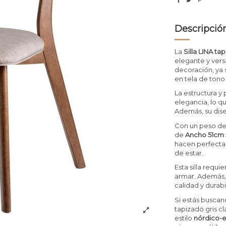
Descripció
La
Silla LINA ta
elegante y vers
decoración, ya 
en tela de tono 
La estructura y
elegancia, lo q
Además, su dis
Con un peso d
de
Ancho 51cm 
hacen perfecta 
de estar.
Esta silla requi
armar. Además,
calidad y durab
Si estás buscand
tapizado gris cl
estilo
nórdico-