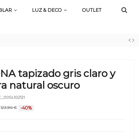
BLAR
LUZ & DECO
OUTLET
LINA tapizado gris claro y
a natural oscuro
_00SL102121
123,90 €
-40%