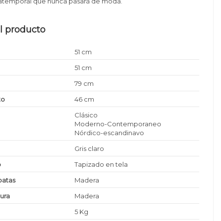
y atemporal que nunca pasará de moda.
l producto
51 cm
51 cm
79 cm
to
46 cm
Clásico
Moderno-Contemporaneo
Nórdico-escandinavo
Gris claro
o
Tapizado en tela
patas
Madera
tura
Madera
5 Kg