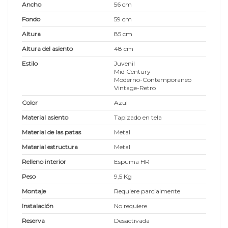
Ancho
56 cm
Fondo
59 cm
Altura
85 cm
Altura del asiento
48 cm
Estilo
Juvenil
Mid Century
Moderno-Contemporaneo
Vintage-Retro
Color
Azul
Material asiento
Tapizado en tela
Material de las patas
Metal
Material estructura
Metal
Relleno interior
Espuma HR
Peso
9,5 Kg
Montaje
Requiere parcialmente
Instalación
No requiere
Reserva
Desactivada