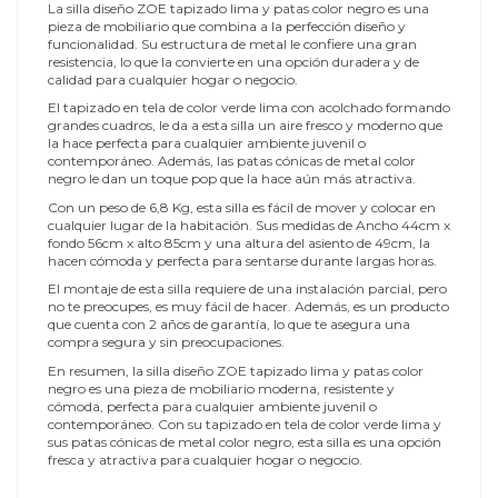
La silla diseño ZOE tapizado lima y patas color negro es una
pieza de mobiliario que combina a la perfección diseño y
funcionalidad. Su estructura de metal le confiere una gran
resistencia, lo que la convierte en una opción duradera y de
calidad para cualquier hogar o negocio.
El tapizado en tela de color verde lima con acolchado formando
grandes cuadros, le da a esta silla un aire fresco y moderno que
la hace perfecta para cualquier ambiente juvenil o
contemporáneo. Además, las patas cónicas de metal color
negro le dan un toque pop que la hace aún más atractiva.
Con un peso de 6,8 Kg, esta silla es fácil de mover y colocar en
cualquier lugar de la habitación. Sus medidas de Ancho 44cm x
fondo 56cm x alto 85cm y una altura del asiento de 49cm, la
hacen cómoda y perfecta para sentarse durante largas horas.
El montaje de esta silla requiere de una instalación parcial, pero
no te preocupes, es muy fácil de hacer. Además, es un producto
que cuenta con 2 años de garantía, lo que te asegura una
compra segura y sin preocupaciones.
En resumen, la silla diseño ZOE tapizado lima y patas color
negro es una pieza de mobiliario moderna, resistente y
cómoda, perfecta para cualquier ambiente juvenil o
contemporáneo. Con su tapizado en tela de color verde lima y
sus patas cónicas de metal color negro, esta silla es una opción
fresca y atractiva para cualquier hogar o negocio.