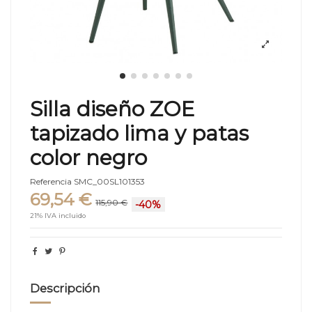
Silla diseño ZOE
tapizado lima y patas
color negro
Referencia
SMC_00SL101353
69,54 €
115,90 €
-40%
21% IVA incluido
Descripción