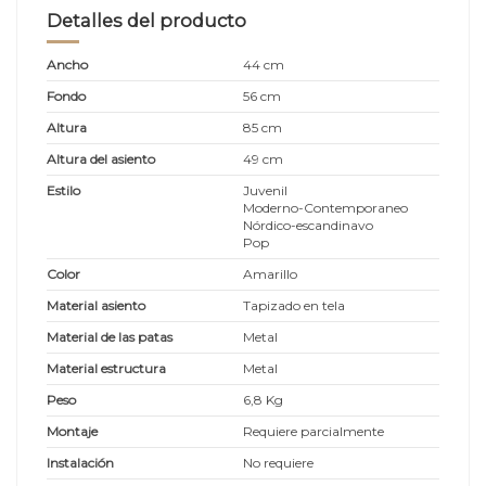
Detalles del producto
Ancho
44 cm
Fondo
56 cm
Altura
85 cm
Altura del asiento
49 cm
Estilo
Juvenil
Moderno-Contemporaneo
Nórdico-escandinavo
Pop
Color
Amarillo
Material asiento
Tapizado en tela
Material de las patas
Metal
Material estructura
Metal
Peso
6,8 Kg
Montaje
Requiere parcialmente
Instalación
No requiere