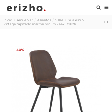
Inicio
Amueblar
Asientos
Sillas
Silla estilo
vintage tapizado marrón oscuro - 44x53x82h
-40%