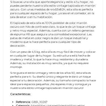
Si buscas una silla que aporte elegancia y estilo a tu hogar, no
puedes perderte nuestra silla estilo vintage tapizada en marrón
oscuro. Con unas medidas de 44x53x82h, esta silla es perfecta
para cualquier espacio de tu hogar, ya sea en el comedor, en la
sala de estar o en tu habitación.
El tapizado de esta silla es 100% poliéster de color marrón
oscuro con hilo de contraste claro, lo que le da un toque vintage
y retro muy especial. Además, cuenta con un relleno generoso
de espuma HR que asegura una comodidad excepcional. Las
patas de metal en color negro le dan un toque industrial y
moderno que la hace perfecta para cualquier tipo de
decoración.
Con un peso de 4,5 kg, esta silla es muy fácil de mover y colocar
en cualquier lugar de tu hogar. Su estructura está hecha de
madera y metal, lo que la hace muy resistente y duradera.
Además, su instalación es muy sencilla, ya que no requiere
montaje.
Si te gusta el estilo vintage y retro de los años 50, esta silla es
perfecta para ti. Su diseño único y elegante le dará un toque
especial a tu decoración. Además, su tamaño compacto la hace
ideal para espacios pequeños. ¡No esperes más y consigue ya
nuestra silla estilo vintage tapizada en marrón oscuro!
Características:
Referencia:
GBR_10267
Categoría:
Sillas||Sillas vintage||Asientos||Amueblar