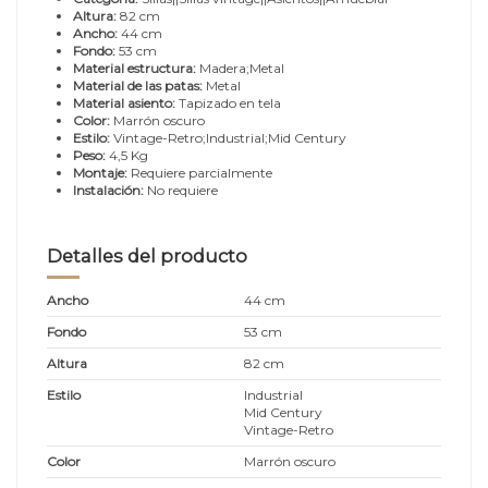
Altura:
82 cm
Ancho:
44 cm
Fondo:
53 cm
Material estructura:
Madera;Metal
Material de las patas:
Metal
Material asiento:
Tapizado en tela
Color:
Marrón oscuro
Estilo:
Vintage-Retro;Industrial;Mid Century
Peso:
4,5 Kg
Montaje:
Requiere parcialmente
Instalación:
No requiere
Detalles del producto
Ancho
44 cm
Fondo
53 cm
Altura
82 cm
Estilo
Industrial
Mid Century
Vintage-Retro
Color
Marrón oscuro