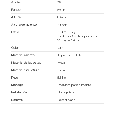
Ancho
58 cm
Fondo
59 cm
Altura
84 cm
Altura del asiento
48 cm
Estilo
Mid Century
Moderno-Contemporaneo
Vintage-Retro
Color
Gris
Material asiento
Tapizado en tela
Material de las patas
Metal
Material estructura
Metal
Peso
5,5 Kg
Montaje
Requiere parcialmente
Instalación
No requiere
Reserva
Desactivada