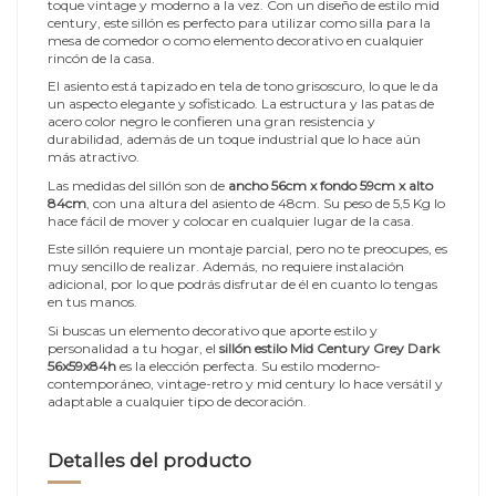
toque vintage y moderno a la vez. Con un diseño de estilo mid
century, este sillón es perfecto para utilizar como silla para la
mesa de comedor o como elemento decorativo en cualquier
rincón de la casa.
El asiento está tapizado en tela de tono grisoscuro, lo que le da
un aspecto elegante y sofisticado. La estructura y las patas de
acero color negro le confieren una gran resistencia y
durabilidad, además de un toque industrial que lo hace aún
más atractivo.
Las medidas del sillón son de
ancho 56cm x fondo 59cm x alto
84cm
, con una altura del asiento de 48cm. Su peso de 5,5 Kg lo
hace fácil de mover y colocar en cualquier lugar de la casa.
Este sillón requiere un montaje parcial, pero no te preocupes, es
muy sencillo de realizar. Además, no requiere instalación
adicional, por lo que podrás disfrutar de él en cuanto lo tengas
en tus manos.
Si buscas un elemento decorativo que aporte estilo y
personalidad a tu hogar, el
sillón estilo Mid Century Grey Dark
56x59x84h
es la elección perfecta. Su estilo moderno-
contemporáneo, vintage-retro y mid century lo hace versátil y
adaptable a cualquier tipo de decoración.
Detalles del producto