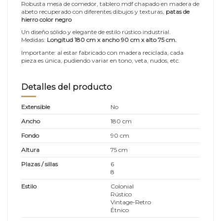
Robusta mesa de comedor, tablero mdf chapado en madera de
abeto recuperado con diferentes dibujos y texturas,
patas de
hierro color negro
Un diseño sólido y elegante de estilo rústico industrial.
Medidas:
Longitud 180 cm x ancho 90 cm x alto 75 cm.
Importante: al estar fabricado con madera reciclada, cada
pieza es única, pudiendo variar en tono, veta, nudos, etc.
Detalles del producto
Extensible
No
Ancho
180 cm
Fondo
90 cm
Altura
75 cm
Plazas / sillas
6
8
Estilo
Colonial
Rústico
Vintage-Retro
Étnico