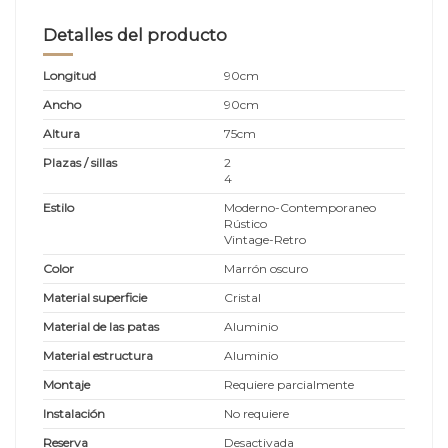
Detalles del producto
Longitud
90cm
Ancho
90cm
Altura
75cm
Plazas / sillas
2
4
Estilo
Moderno-Contemporaneo
Rústico
Vintage-Retro
Color
Marrón oscuro
Material superficie
Cristal
Material de las patas
Aluminio
Material estructura
Aluminio
Montaje
Requiere parcialmente
Instalación
No requiere
Reserva
Desactivada