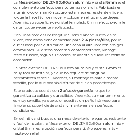
La
Mesa exterior DELTA 90x90cm aluminio y cristal 8mm
es el
complemento perfecto para tu terraza o jardín. Fabricada en
aluminio color marrón oscuro, esta mesa es resistente y ligera,
lo que la hace fácil de mover y colocar en el lugar que desees.
Además, su superficie de cristal templado 8mm efecto piedra le
da un toque elegante y sofisticado.
Con unas medidas de longitud 90cm x ancho 90cm x alto
75cm, esta mesa tiene capacidad para
2-4 plazas/sillas
, por lo
que es ideal para disfrutar de una cena al aire libre con amigos
o familiares. Su diseño moderno-contemporáneo, vintage-
retro o rústico, según tu elección, se adapta a cualquier estilo de
decoración.
La Mesa exterior DELTA 90x90cm aluminio y cristal 8mm es
muy fácil de instalar, ya que no requiere de ninguna
herramienta especial. Además, su montaje es parcialmente
sencillo, por lo que podrás disfrutar de ella en poco tiempo.
Este producto cuenta con
2 años de garantía
, lo que te
garantiza su calidad y durabilidad. Además, su mantenimiento
es muy sencillo, ya que solo necesitas un paño húmedo para
limpiar su superficie de cristal y mantenerla en perfectas
condiciones.
En definitiva, si buscas una mesa de exterior elegante, resistente
y fácil de instalar, la Mesa exterior DELTA 90x90cm aluminio y
cristal 8mm es la opción perfecta para ti. ¡No esperes más y
hazte con ella!