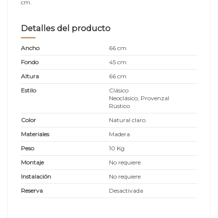
cm.
Detalles del producto
Ancho
66 cm
Fondo
45 cm
Altura
66 cm
Estilo
Clásico
Neoclásico, Provenzal
Rústico
Color
Natural claro
Materiales
Madera
Peso
10 Kg
Montaje
No requiere
Instalación
No requiere
Reserva
Desactivada