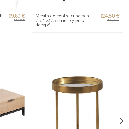
2h
69,60 €
Mesita de centro cuadrada
124,80 €
71x71x37,5h hierro y pino
116,00 €
208,00 €
decapé