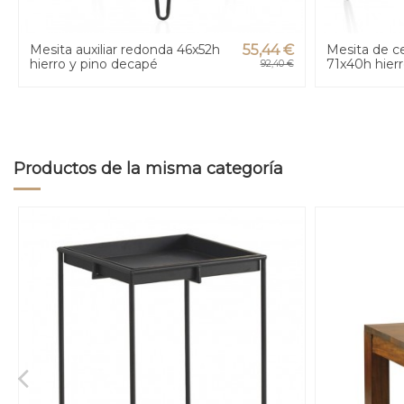
Mesita auxiliar redonda 46x52h
55,44 €
Mesita de c
hierro y pino decapé
71x40h hier
92,40 €
Productos de la misma categoría