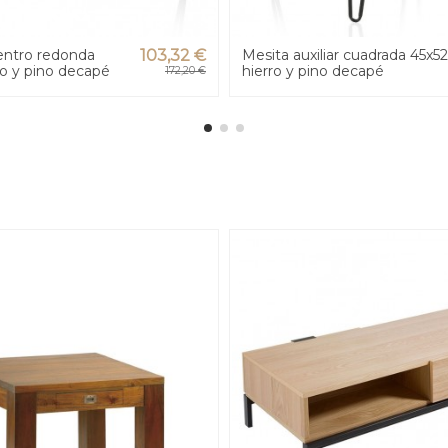
entro redonda
103,32 €
Mesita auxiliar cuadrada 45x5
ro y pino decapé
hierro y pino decapé
172,20 €