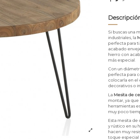
Descripció
Si buscas una m
industriales, la
M
perfecta para t
acabado envejec
hierro con acab
más especial.
Con un diámetro
perfecta para c
colocarla en el 
decorativos o i
La
Mesita de ce
montar, ya que 
herramientas esp
muy poco tiem
Esta mesita de 
y rústico en su
hacen muy resi
toque especial 