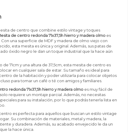
n
esita de centro que combine estilo vintage y toques
esita de centro redonda 71x37,5h hierro y madera olmo
es
i. Con una superficie de MDF y madera de olmo viejo con
ido, esta mesita es única y original. Además, sus patas de
ado óxido negro le dan un toque industrial que la hace aún
 de 71cm y una altura de 37,5cm, esta mesita de centro es
olocar en cualquier sala de estar. Su tamaño es ideal para
centro de la habitación y poder utilizarla para colocar objetos
ncluso para tomar un café o té con amigos y familiares.
ntro redonda 71x37,5h hierro y madera olmo
es muy fácil de
solo requiere un montaje parcial. Además, no necesitas
eciales para su instalación, por lo que podrás tenerla lista en
po.
centro es perfecta para aquellos que buscan un estilo vintage
 hogar. Su combinación de materiales, metal y madera, la
stente y duradera. Además, su acabado envejecido le da un
que la hace única.