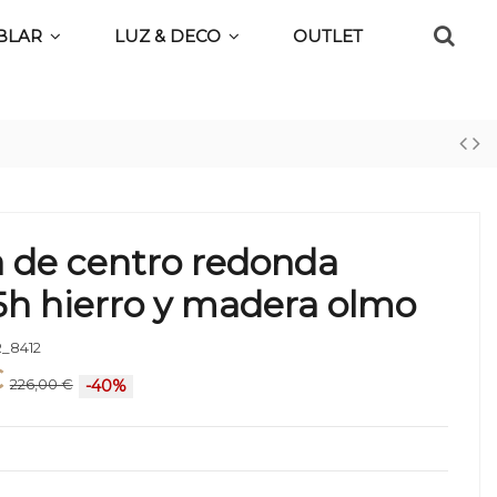
BLAR
LUZ & DECO
OUTLET
 de centro redonda
5h hierro y madera olmo
_8412
€
226,00 €
-40%