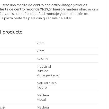
buscas una mesita de centro con estilo vintage y toques
esita de centro redonda 71x37,5h hierro y madera olmo
es una
n. Con su tamaño ideal, fácil montaje y combinación de
 la pieza perfecta para cualquier sala de estar.
l producto
71cm
71cm
37,5cm
Industrial
Rústico
Vintage-Retro
Natural claro
Negro
Madera
Metal
icie
Madera