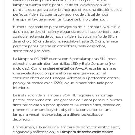
lámpara cuenta con 6 pantallas de estilo clásico con una
pantalla de organza color blanco que ofrece una difusión de luz
perfecta. Además, cuenta con adornos de cristal de roca
transparente que añaden un toque de brillo y glamour.
El metal acabado en plata envejecida de la lámpara SOPHIE le
da un toque de distinción y elegancia que la hace perfecta para
cualquier estancia de tu hogar. Además, su tamaño de 63 cm
de ancho y 60 cm de altura, regulable hasta 200 cm, la hace
perfecta para ubicarla en comedores, halls, despachos,
dormitorios y salones.
La lámpara SOPHIE cuenta con 6 portalámparas E14 (rosca
estrecha) que admiten bombillas LED y Bajo Consumo (no
incluidas). Con una
clase energética A++...A
, esta lámpara es
una excelente opción para ahorrar energía y reducir el
consumo eléctrico de tu hogar. Además, su protección contra
polvo y humedad es de
IP20
, lo que la hace adecuada para
interiores.
La instalación de la lámpara SOPHIE requiere un montaje
parcial, pero viene con una garantía de 2 años para que puedas
disfrutar de ella sin preocupaciones. Su estilo clásico, neoclásico,
provenzal, romántico y shabby chic la convierten en una
lámpara versátil que se adapta a diferentes estilos de
decoración.
En resumen, si buscas una lámpara de techo con estilo clásico,
elegancia y sofisticación, la
Lámpara de techo estilo clásico