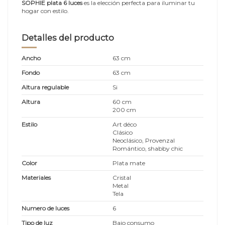
SOPHIE plata 6 luces
es la elección perfecta para iluminar tu
hogar con estilo.
Detalles del producto
Ancho
63 cm
Fondo
63 cm
Altura regulable
Si
Altura
60 cm
200 cm
Estilo
Art déco
Clásico
Neoclásico, Provenzal
Romántico, shabby chic
Color
Plata mate
Materiales
Cristal
Metal
Tela
Numero de luces
6
Tipo de luz
Bajo consumo