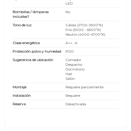
LED
Bombillas / lámparas
No
incluidas?
Tono de luz
Cálida (2700-3500ºK)
Frío (5000 - 6500ºK)
Neutro (4000-4700ºK)
Clase energética
A++...A
Protección polvo y humedad
IP20
Sugerencia de ubicación
Comedor
Despacho
Dormitorio
Hall
Salón
Montaje
Requiere parcialmente
Instalación
Requiere
Reserva
Desactivada