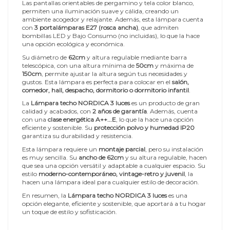
Las pantallas orientables de pergamino y tela color blanco,
permiten una iluminación suave y cálida, creando un
ambiente acogedor y relajante. Además, esta lámpara cuenta
con
3 portalámparas E27 (rosca ancha)
, que admiten
bombillas LED y Bajo Consumo (no incluidas), lo que la hace
una opción ecológica y económica.
Su diámetro de
62cm
y altura regulable mediante barra
telescópica, con una altura mínima de
50cm
y máxima de
150cm
, permite ajustar la altura según tus necesidades y
gustos. Esta lámpara es perfecta para colocar en el
salón,
comedor, hall, despacho, dormitorio o dormitorio infantil
.
La
Lámpara techo NORDICA 3 luces
es un producto de gran
calidad y acabados, con
2 años de garantía
. Además, cuenta
con una
clase energética A++...E
, lo que la hace una opción
eficiente y sostenible. Su
protección polvo y humedad IP20
garantiza su durabilidad y resistencia.
Esta lámpara requiere un
montaje parcial
, pero su instalación
es muy sencilla. Su
ancho de 62cm
y su altura regulable, hacen
que sea una opción versátil y adaptable a cualquier espacio. Su
estilo
moderno-contemporáneo, vintage-retro y juvenil
, la
hacen una lámpara ideal para cualquier estilo de decoración.
En resumen, la
Lámpara techo NORDICA 3 luces
es una
opción elegante, eficiente y sostenible, que aportará a tu hogar
un toque de estilo y sofisticación.