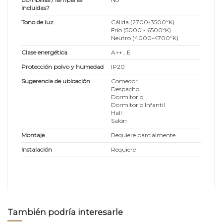
incluidas?
Tono de luz
Cálida (2700-3500ºK)
Frío (5000 - 6500ºK)
Neutro (4000-4700ºK)
Clase energética
A++...E
Protección polvo y humedad
IP20
Sugerencia de ubicación
Comedor
Despacho
Dormitorio
Dormitorio Infantil
Hall
Salón
Montaje
Requiere parcialmente
Instalación
Requiere
También podría interesarle