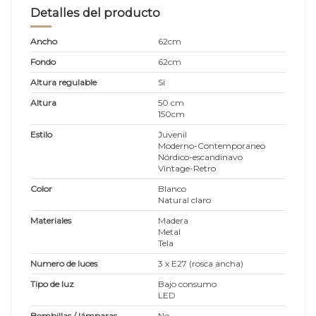
Detalles del producto
Ancho
62cm
Fondo
62cm
Altura regulable
Si
Altura
50 cm
150cm
Estilo
Juvenil
Moderno-Contemporaneo
Nórdico-escandinavo
Vintage-Retro
Color
Blanco
Natural claro
Materiales
Madera
Metal
Tela
Numero de luces
3 x E27 (rosca ancha)
Tipo de luz
Bajo consumo
LED
Bombillas / lámparas
No