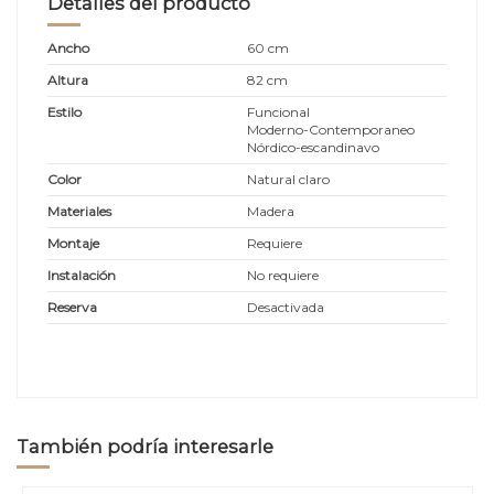
Detalles del producto
Ancho
60 cm
Altura
82 cm
Estilo
Funcional
Moderno-Contemporaneo
Nórdico-escandinavo
Color
Natural claro
Materiales
Madera
Montaje
Requiere
Instalación
No requiere
Reserva
Desactivada
También podría interesarle