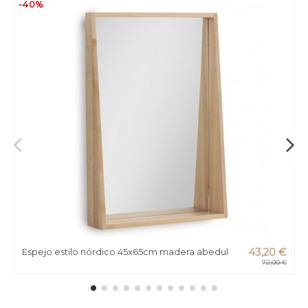
-40%
Espejo estilo nórdico 45x65cm madera abedul
43,20 €
72,00 €