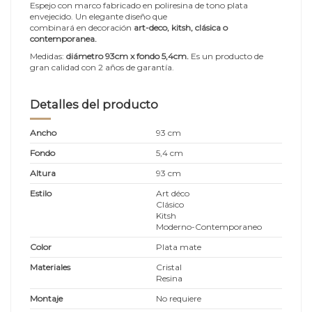
Espejo con marco fabricado en poliresina de tono plata
envejecido.
Un elegante diseño que
combinará en
decoración
art-deco, kitsh, clásica o
contemporanea.
Medidas:
diámetro 93cm
x fondo 5,4cm.
Es un producto de
gran calidad con 2 años de garantía.
Detalles del producto
Ancho
93 cm
Fondo
5,4 cm
Altura
93 cm
Estilo
Art déco
Clásico
Kitsh
Moderno-Contemporaneo
Color
Plata mate
Materiales
Cristal
Resina
Montaje
No requiere