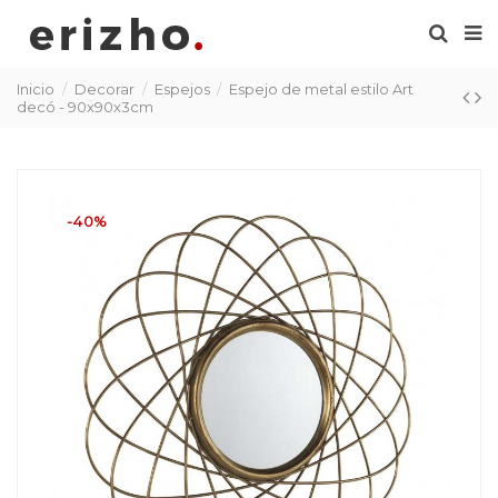
Inicio
Decorar
Espejos
Espejo de metal estilo Art
decó - 90x90x3cm
-40%