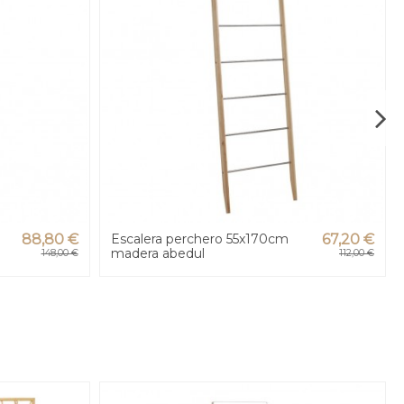
88,80 €
Escalera perchero 55x170cm
67,20 €
madera abedul
148,00 €
112,00 €