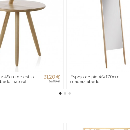
iar 45cm de estilo
31,20 €
Espejo de pie 46x170cm
bedul natural
madera abedul
52,00 €