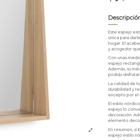
Descripció
Este espejo es
única para darl
hogar. El acaba
y acogedor que
Con unas medid
espejo rectangu
Además, su inst
podrás disfruta
La calidad de lo
durabilidad y r
excepto por el c
El estilo nórd
espejo lo convi
decoración. Ade
elemento decora
En resumen, si b
espejo estilo 