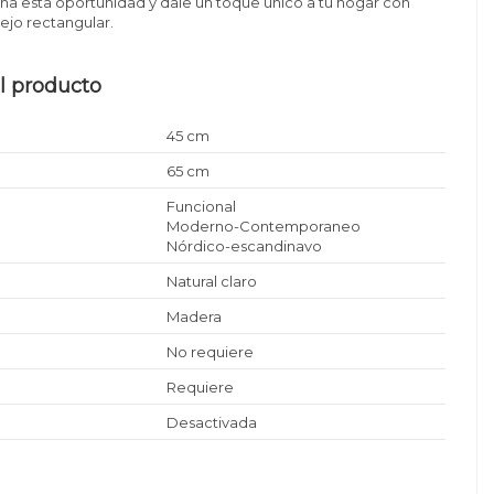
cha esta oportunidad y dale un toque único a tu hogar con
ejo rectangular.
l producto
45 cm
65 cm
Funcional
Moderno-Contemporaneo
Nórdico-escandinavo
Natural claro
Madera
No requiere
Requiere
Desactivada