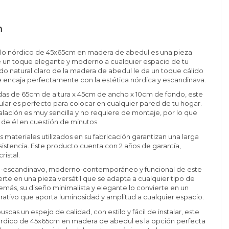
n
tilo nórdico de 45x65cm en madera de abedul es una pieza
e un toque elegante y moderno a cualquier espacio de tu
do natural claro de la madera de abedul le da un toque cálido
 encaja perfectamente con la estética nórdica y escandinava.
as de 65cm de altura x 45cm de ancho x 10cm de fondo, este
lar es perfecto para colocar en cualquier pared de tu hogar.
alación es muy sencilla y no requiere de montaje, por lo que
r de él en cuestión de minutos.
s materiales utilizados en su fabricación garantizan una larga
esistencia. Este producto cuenta con 2 años de garantía,
ristal.
ico-escandinavo, moderno-contemporáneo y funcional de este
erte en una pieza versátil que se adapta a cualquier tipo de
más, su diseño minimalista y elegante lo convierte en un
tivo que aporta luminosidad y amplitud a cualquier espacio.
uscas un espejo de calidad, con estilo y fácil de instalar, este
nórdico de 45x65cm en madera de abedul es la opción perfecta