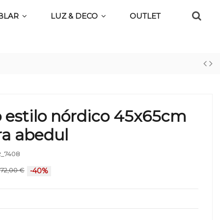
BLAR
LUZ & DECO
OUTLET
 estilo nórdico 45x65cm
a abedul
_7408
72,00 €
-40%