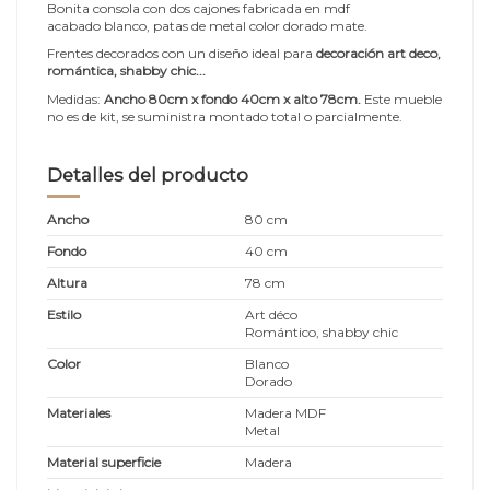
Bonita consola con dos cajones fabricada en mdf
acabado blanco, patas de metal color dorado mate.
Frentes decorados con un diseño ideal para
decoración art deco,
romántica, shabby chic...
Medidas:
Ancho 80cm x fondo 40cm x alto 78cm
.
Este mueble
no es de kit, se suministra montado total o parcialmente.
Detalles del producto
Ancho
80 cm
Fondo
40 cm
Altura
78 cm
Estilo
Art déco
Romántico, shabby chic
Color
Blanco
Dorado
Materiales
Madera MDF
Metal
Material superficie
Madera