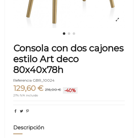
Consola con dos cajones
estilo Art deco
80x40x78h
Referencia
GBR_10024
129,60 €
216,00 €
-40%
21% IVA incluido
Descripción