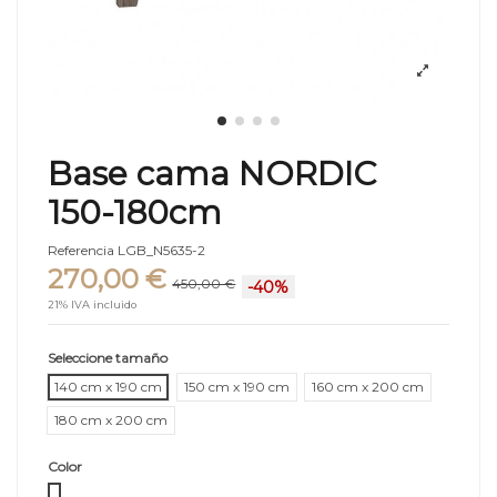
Base cama NORDIC
150-180cm
Referencia
LGB_N5635-2
270,00 €
450,00 €
-40%
21% IVA incluido
Seleccione tamaño
140 cm x 190 cm
150 cm x 190 cm
160 cm x 200 cm
180 cm x 200 cm
Color
Roble blanco