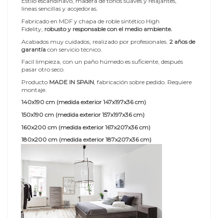
Estilo escandinavo, madera de tonos suaves y relajantes,
lineas sencillas y acojedoras.
Fabricado en MDF y chapa de roble sintético High
Fidelity,
robusto y responsable con el medio ambiente.
Acabados muy cuidados, realizado por profesionales.
2 años de
garantía
con servicio técnico.
Facil limpieza, con un paño húmedo es suficiente, después
pasar otro seco.
Producto
MADE IN SPAIN
, fabricación sobre pedido. Requiere
montaje.
140x190 cm (medida exterior 147x197x36 cm)
150x190 cm (medida exterior 157x197x36 cm)
160x200 cm (medida exterior 167x207x36 cm)
180x200 cm (medida exterior 187x207x36 cm)