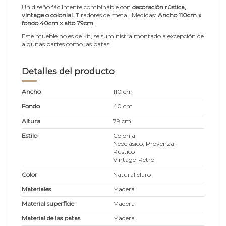
Un diseño fácilmente combinable con
decoración rústica,
vintage o colonial.
Tiradores de metal. Medidas:
Ancho 110cm x
fondo 40cm x alto 79cm
.
Este mueble no es de kit, se suministra montado a excepción de
algunas partes como las patas.
Detalles del producto
Ancho
110 cm
Fondo
40 cm
Altura
79 cm
Estilo
Colonial
Neoclásico, Provenzal
Rústico
Vintage-Retro
Color
Natural claro
Materiales
Madera
Material superficie
Madera
Material de las patas
Madera