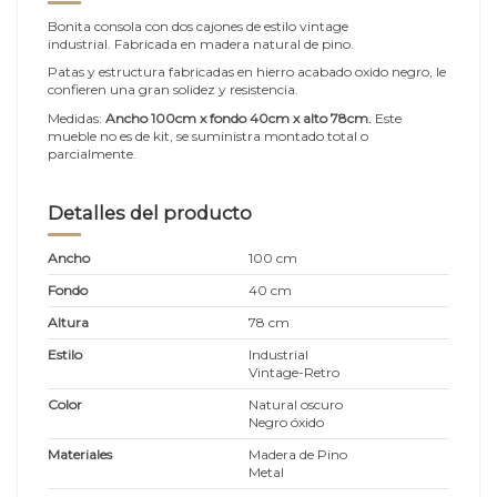
Bonita consola con dos cajones de estilo vintage
industrial. Fabricada en
madera natural de pino.
Patas y estructura fabricadas en
hierro acabado oxido negro, le
confieren una gran solidez y resistencia.
Medidas:
Ancho 100cm x fondo 40cm x alto 78cm
.
Este
mueble no es de kit, se suministra montado total o
parcialmente.
Detalles del producto
Ancho
100 cm
Fondo
40 cm
Altura
78 cm
Estilo
Industrial
Vintage-Retro
Color
Natural oscuro
Negro óxido
Materiales
Madera de Pino
Metal