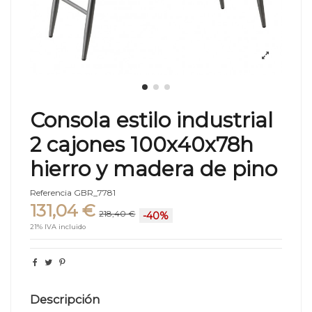
Consola estilo industrial
2 cajones 100x40x78h
hierro y madera de pino
Referencia
GBR_7781
131,04 €
218,40 €
-40%
21% IVA incluido
Descripción