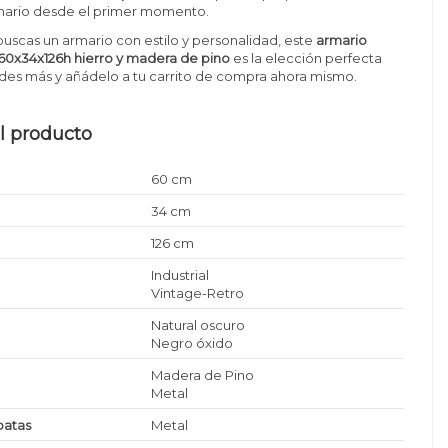
mario desde el primer momento.
i buscas un armario con estilo y personalidad, este
armario
al 60x34x126h hierro y madera de pino
es la elección perfecta
dudes más y añádelo a tu carrito de compra ahora mismo.
l producto
60 cm
34 cm
126 cm
Industrial
Vintage-Retro
Natural oscuro
Negro óxido
Madera de Pino
Metal
patas
Metal