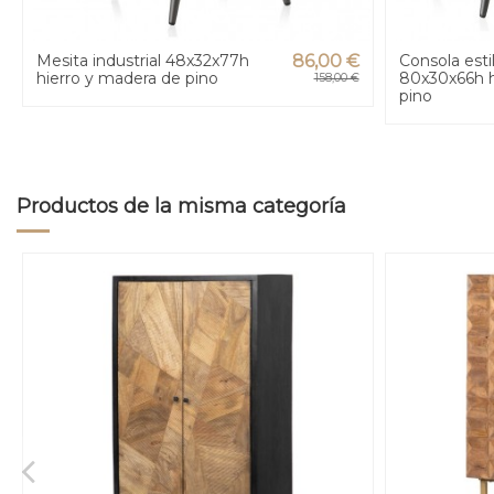
Mesita industrial 48x32x77h
86,00 €
Consola estil
hierro y madera de pino
80x30x66h h
158,00 €
pino
Productos de la misma categoría