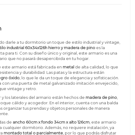
n
o darle a tu dormitorio un toque de estilo industrial y vintage,
tilo industrial 60x34x126h hierro y madera de pino
es la
a para ti. Con su diseño único y original, este armario es una
ario que no pasará desapercibida en tu hogar.
e este armario está fabricada en
metal
de alta calidad, lo que
esistencia y durabilidad. Las patas y la estructura están
gro óxido
, lo que le da un toque de elegancia y sofisticación.
 con una puerta de metal galvanizado imitación envejecido,
que vintage y retro.
r y los laterales del armario están hechos de
madera de pino
,
 toque cálido y acogedor. En el interior, cuenta con una balda
s organizar tus prendas y objetos personales de manera
ente.
das de
ancho 60cm x fondo 34cm x alto 126cm
, este armario
a cualquier dormitorio. Además, no requiere instalación, ya
ra
montado total o parcialmente
, por lo que podrás disfrutar