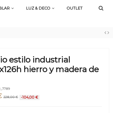
BLAR
LUZ & DECO
OUTLET
o estilo industrial
x126h hierro y madera de
_7789
€
228,00 €
-104,00 €