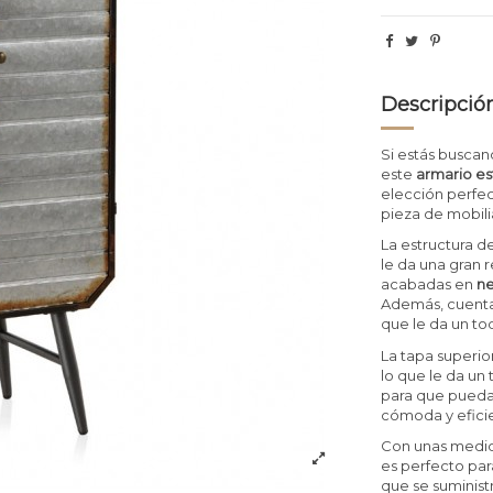
Descripció
Si estás buscand
este
armario es
elección perfect
pieza de mobili
La estructura d
le da una gran r
acabadas en
ne
Además, cuenta
que le da un to
La tapa superio
lo que le da un
para que pueda
cómoda y efici
Con unas medi
es perfecto par
que se suminist