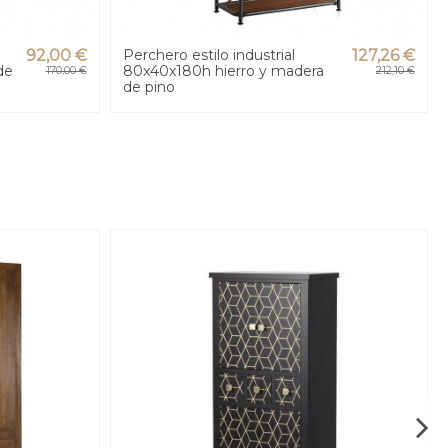
92,00 €
Perchero estilo industrial
127,26 €
de
80x40x180h hierro y madera
170,00 €
212,10 €
de pino