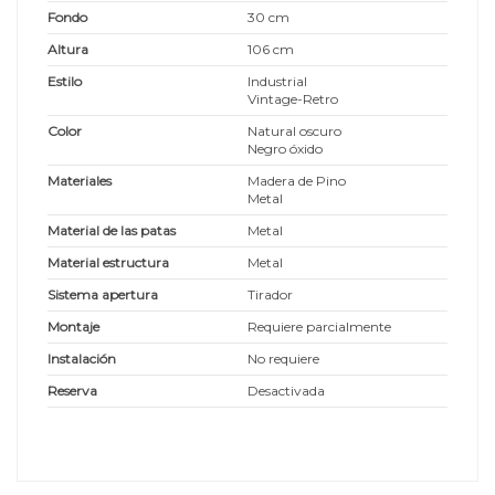
Fondo
30 cm
Altura
106 cm
Estilo
Industrial
Vintage-Retro
Color
Natural oscuro
Negro óxido
Materiales
Madera de Pino
Metal
Material de las patas
Metal
Material estructura
Metal
Sistema apertura
Tirador
Montaje
Requiere parcialmente
Instalación
No requiere
Reserva
Desactivada