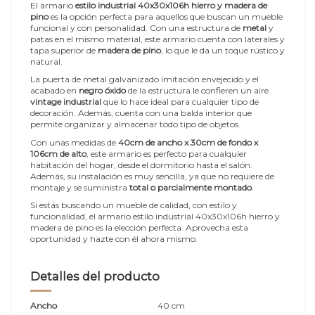
El armario
estilo industrial 40x30x106h hierro y madera de
pino
es la opción perfecta para aquellos que buscan un mueble
funcional y con personalidad. Con una estructura de
metal
y
patas en el mismo material, este armario cuenta con laterales y
tapa superior de
madera de pino
, lo que le da un toque rústico y
natural.
La puerta de metal galvanizado imitación envejecido y el
acabado en
negro óxido
de la estructura le confieren un aire
vintage industrial
que lo hace ideal para cualquier tipo de
decoración. Además, cuenta con una balda interior que
permite organizar y almacenar todo tipo de objetos.
Con unas medidas de
40cm de ancho x 30cm de fondo x
106cm de alto
, este armario es perfecto para cualquier
habitación del hogar, desde el dormitorio hasta el salón.
Además, su instalación es muy sencilla, ya que no requiere de
montaje y se suministra
total o parcialmente montado
.
Si estás buscando un mueble de calidad, con estilo y
funcionalidad, el armario estilo industrial 40x30x106h hierro y
madera de pino es la elección perfecta. Aprovecha esta
oportunidad y hazte con él ahora mismo.
Detalles del producto
Ancho
40 cm