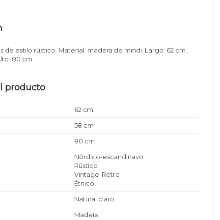
n
s de estilo rústico. Material: madera de mindi. Largo: 62 cm.
lto: 80 cm.
l producto
62 cm
58 cm
80 cm
Nórdico-escandinavo
Rústico
Vintage-Retro
Étnico
Natural claro
Madera