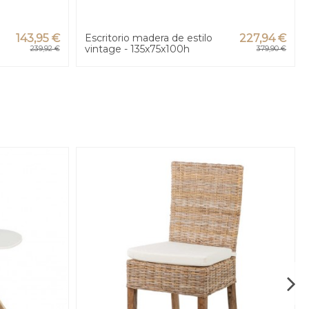
143,95 €
Escritorio madera de estilo
227,94 €
vintage - 135x75x100h
239,92 €
379,90 €