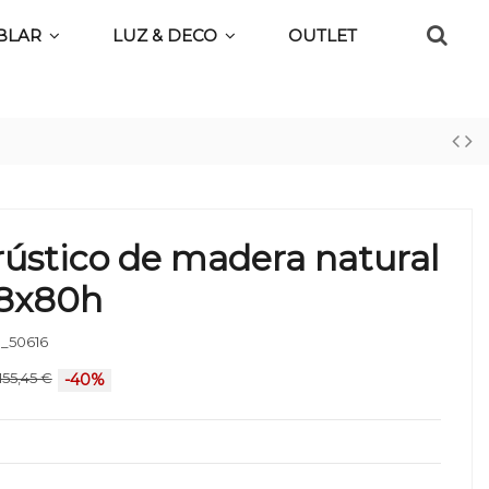
BLAR
LUZ & DECO
OUTLET
 rústico de madera natural
58x80h
_50616
155,45 €
-40%