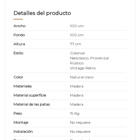
Detalles del producto
Ancho
100 cm
Fondo
100 cm
Altura
77 cm
Estilo
Colonial
Neoclásico, Provenzal
Rústico
Vintage-Retro
Color
Natural claro
Materiales
Madera
Material superficie
Madera
Material de las patas
Madera
Peso
19 Kg
Montaje
No requiere
Instalación
No requiere