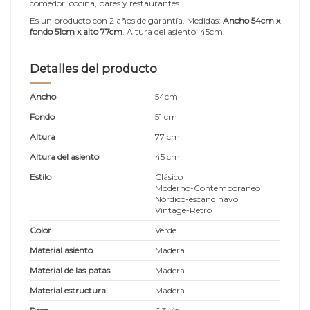
comedor, cocina, bares y restaurantes.
Es un producto con 2 años de garantía. Medidas:
Ancho 54cm x
fondo 51cm x alto 77cm
. Altura del asiento: 45cm.
Detalles del producto
Ancho
54cm
Fondo
51 cm
Altura
77 cm
Altura del asiento
45 cm
Estilo
Clásico
Moderno-Contemporaneo
Nórdico-escandinavo
Vintage-Retro
Color
Verde
Material asiento
Madera
Material de las patas
Madera
Material estructura
Madera