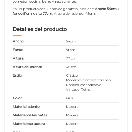
comedor, cocina, bares y restaurantes.
Es un producto con 2 años de garantía. Medidas:
Ancho 54cm x
fondo 51cm x alto 77cm
. Altura del asiento: 45cm.
Detalles del producto
Ancho
54cm
Fondo
51 cm
Altura
77 cm
Altura del asiento
45 cm
Estilo
Clásico
Moderno-Contemporaneo
Nórdico-escandinavo
Vintage-Retro
Color
Gris
Material asiento
Madera
Material de las patas
Madera
Material estructura
Madera