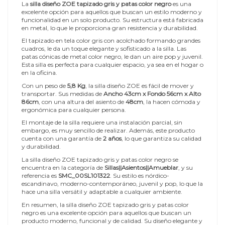
La
silla diseño ZOE tapizado gris y patas color negro
es una
excelente opción para aquellos que buscan un estilo moderno y
funcionalidad en un solo producto. Su estructura está fabricada
en metal, lo que le proporciona gran resistencia y durabilidad.
El tapizado en tela color gris con acolchado formando grandes
cuadros, le da un toque elegante y sofisticado a la silla. Las
patas cónicas de metal color negro, le dan un aire pop y juvenil.
Esta silla es perfecta para cualquier espacio, ya sea en el hogar o
en la oficina.
Con un peso de
5,8 Kg
, la silla diseño ZOE es fácil de mover y
transportar. Sus medidas de
Ancho 43cm x Fondo 56cm x Alto
86cm
, con una altura del asiento de
48cm
, la hacen cómoda y
ergonómica para cualquier persona.
El montaje de la silla requiere una instalación parcial, sin
embargo, es muy sencillo de realizar. Además, este producto
cuenta con una garantía de
2 años
, lo que garantiza su calidad
y durabilidad.
La silla diseño ZOE tapizado gris y patas color negro se
encuentra en la categoría de
Sillas||Asientos||Amueblar
, y su
referencia es
SMC_00SL101322
. Su estilo es nórdico-
escandinavo, moderno-contemporáneo, juvenil y pop, lo que la
hace una silla versátil y adaptable a cualquier ambiente.
En resumen, la silla diseño ZOE tapizado gris y patas color
negro es una excelente opción para aquellos que buscan un
producto moderno, funcional y de calidad. Su diseño elegante y