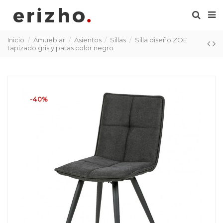
Inicio
Amueblar
Asientos
Sillas
Silla diseño ZOE
tapizado gris y patas color negro
-40%