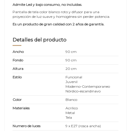
Admite Led y bajo consumo, no incluidas.
Pantalla de tela color blanco roto y difusor para una
proyección de luz suave y homogénea sin perder potencia.
Es un producto de gran calidad con 2 años de garantía.
Detalles del producto
Ancho
90 cm
Fondo
90 cm
Altura
20 cm
Estilo
Funcional
Juvenil
Moderno-Contemporaneo
Nórdico-escandinavo
Color
Blanco
Materiales
Acrílico
Metal
Tela
Numero de luces
9 x E27 (rosca ancha)