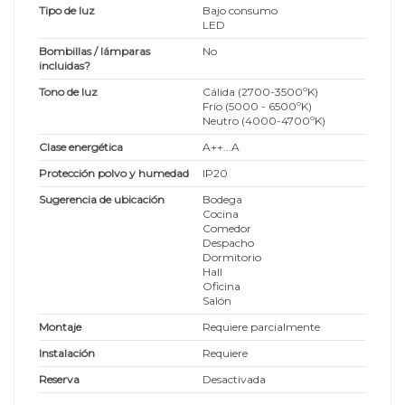
Tipo de luz
Bajo consumo
LED
Bombillas / lámparas
No
incluidas?
Tono de luz
Cálida (2700-3500ºK)
Frío (5000 - 6500ºK)
Neutro (4000-4700ºK)
Clase energética
A++...A
Protección polvo y humedad
IP20
Sugerencia de ubicación
Bodega
Cocina
Comedor
Despacho
Dormitorio
Hall
Oficina
Salón
Montaje
Requiere parcialmente
Instalación
Requiere
Reserva
Desactivada