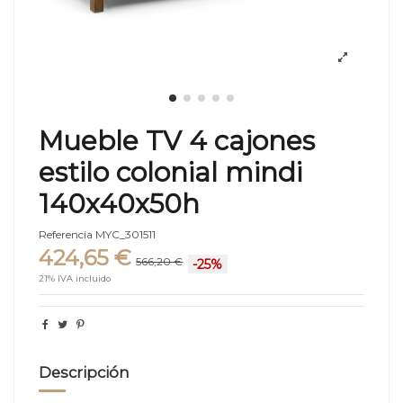
Mueble TV 4 cajones
estilo colonial mindi
140x40x50h
Referencia
MYC_301511
424,65 €
566,20 €
-25%
21% IVA incluido
Descripción