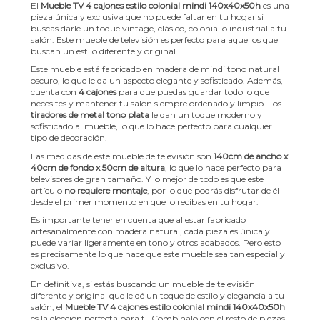
El
Mueble TV 4 cajones estilo colonial mindi 140x40x50h
es una
pieza única y exclusiva que no puede faltar en tu hogar si
buscas darle un toque vintage, clásico, colonial o industrial a tu
salón. Este mueble de televisión es perfecto para aquellos que
buscan un estilo diferente y original.
Este mueble está fabricado en madera de mindi tono natural
oscuro, lo que le da un aspecto elegante y sofisticado. Además,
cuenta con
4 cajones
para que puedas guardar todo lo que
necesites y mantener tu salón siempre ordenado y limpio. Los
tiradores de metal tono plata
le dan un toque moderno y
sofisticado al mueble, lo que lo hace perfecto para cualquier
tipo de decoración.
Las medidas de este mueble de televisión son
140cm de ancho x
40cm de fondo x 50cm de altura
, lo que lo hace perfecto para
televisores de gran tamaño. Y lo mejor de todo es que este
artículo
no requiere montaje
, por lo que podrás disfrutar de él
desde el primer momento en que lo recibas en tu hogar.
Es importante tener en cuenta que al estar fabricado
artesanalmente con madera natural, cada pieza es única y
puede variar ligeramente en tono y otros acabados. Pero esto
es precisamente lo que hace que este mueble sea tan especial y
exclusivo.
En definitiva, si estás buscando un mueble de televisión
diferente y original que le dé un toque de estilo y elegancia a tu
salón, el
Mueble TV 4 cajones estilo colonial mindi 140x40x50h
es la elección perfecta para ti. Combínalo con el resto de piezas