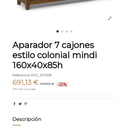
Aparador 7 cajones
estilo colonial mindi
160x40x85h
Referencia
MYC_301528
691,13 €
921,50 €
-25%
21% IVA incluido
Descripción