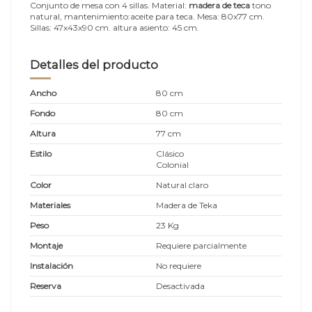
Conjunto de mesa con 4 sillas. Material:
madera de teca
tono
natural, mantenimiento:aceite para teca. Mesa: 80x77 cm.
Sillas: 47x43x90 cm. altura asiento: 45 cm.
Detalles del producto
Ancho
80 cm
Fondo
80 cm
Altura
77 cm
Estilo
Clásico
Colonial
Color
Natural claro
Materiales
Madera de Teka
Peso
23 Kg
Montaje
Requiere parcialmente
Instalación
No requiere
Reserva
Desactivada