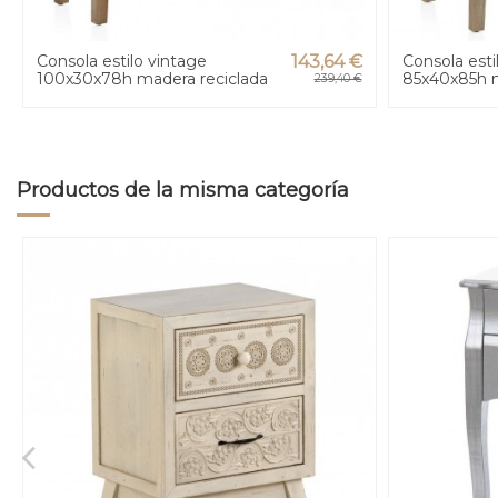
Consola estilo vintage
143,64 €
Consola esti
100x30x78h madera reciclada
85x40x85h m
239,40 €
Productos de la misma categoría