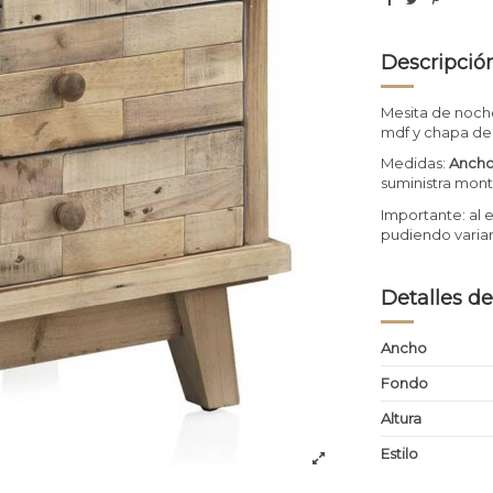
Descripció
Mesita de noche
mdf y chapa d
Medidas:
Ancho
suministra mont
Importante: al 
pudiendo variar
Detalles de
Ancho
Fondo
Altura
Estilo