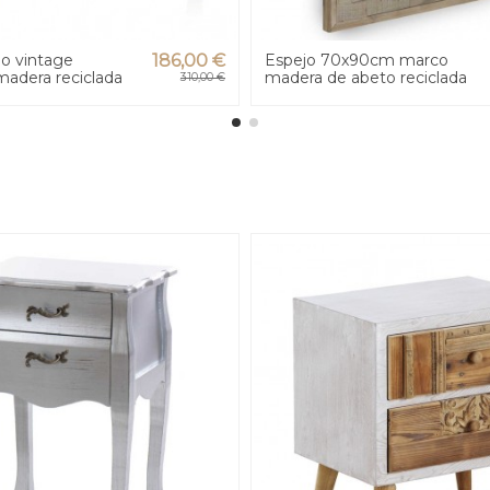
lo vintage
186,00 €
Espejo 70x90cm marco
adera reciclada
madera de abeto reciclada
310,00 €