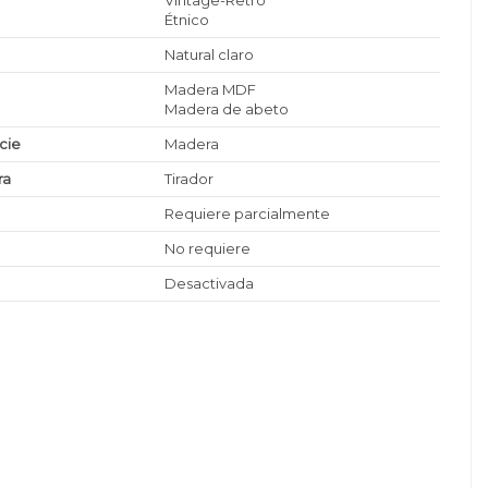
Vintage-Retro
Étnico
Natural claro
Madera MDF
Madera de abeto
icie
Madera
ra
Tirador
Requiere parcialmente
No requiere
Desactivada