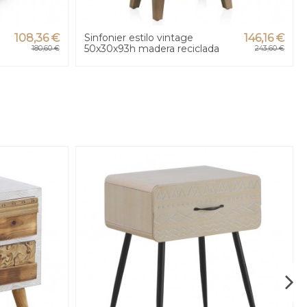
108,36 €
Sinfonier estilo vintage
146,16 €
50x30x93h madera reciclada
180,60 €
243,60 €