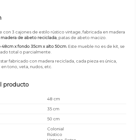
n
 con 3 cajones de estilo rústico vintage, fabricada en madera
e
madera de abeto reciclada
, patas de abeto macizo.
 48cm x fondo 35cm x alto 50cm
.
Este mueble no es de kit, se
ado total o parcialmente.
estar fabricado con madera reciclada, cada pieza es única,
 en tono, veta, nudos, etc.
l producto
48 cm
35 cm
50 cm
Colonial
Rústico