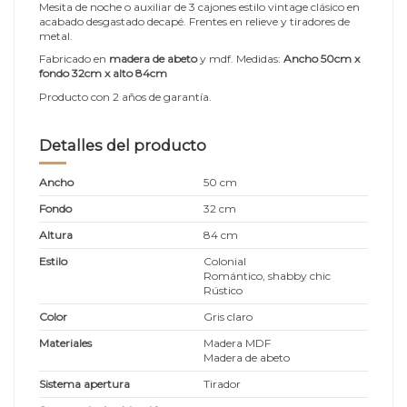
Mesita de noche o auxiliar de 3 cajones estilo vintage clásico en
acabado desgastado decapé. Frentes en relieve y tiradores de
metal.
Fabricado en
madera de abeto
y mdf. Medidas:
Ancho 50cm x
fondo 32cm x alto 84cm
Producto con 2 años de garantía.
Detalles del producto
Ancho
50 cm
Fondo
32 cm
Altura
84 cm
Estilo
Colonial
Romántico, shabby chic
Rústico
Color
Gris claro
Materiales
Madera MDF
Madera de abeto
Sistema apertura
Tirador