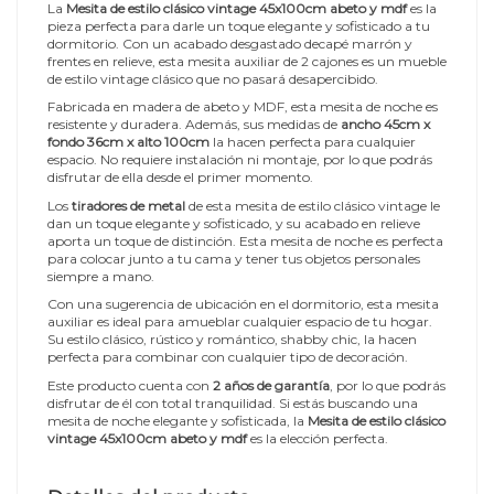
La
Mesita de estilo clásico vintage 45x100cm abeto y mdf
es la
pieza perfecta para darle un toque elegante y sofisticado a tu
dormitorio. Con un acabado desgastado decapé marrón y
frentes en relieve, esta mesita auxiliar de 2 cajones es un mueble
de estilo vintage clásico que no pasará desapercibido.
Fabricada en madera de abeto y MDF, esta mesita de noche es
resistente y duradera. Además, sus medidas de
ancho 45cm x
fondo 36cm x alto 100cm
la hacen perfecta para cualquier
espacio. No requiere instalación ni montaje, por lo que podrás
disfrutar de ella desde el primer momento.
Los
tiradores de metal
de esta mesita de estilo clásico vintage le
dan un toque elegante y sofisticado, y su acabado en relieve
aporta un toque de distinción. Esta mesita de noche es perfecta
para colocar junto a tu cama y tener tus objetos personales
siempre a mano.
Con una sugerencia de ubicación en el dormitorio, esta mesita
auxiliar es ideal para amueblar cualquier espacio de tu hogar.
Su estilo clásico, rústico y romántico, shabby chic, la hacen
perfecta para combinar con cualquier tipo de decoración.
Este producto cuenta con
2 años de garantía
, por lo que podrás
disfrutar de él con total tranquilidad. Si estás buscando una
mesita de noche elegante y sofisticada, la
Mesita de estilo clásico
vintage 45x100cm abeto y mdf
es la elección perfecta.