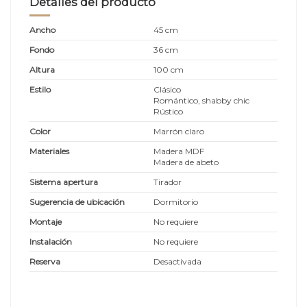
Detalles del producto
Ancho
45 cm
Fondo
36 cm
Altura
100 cm
Estilo
Clásico
Romántico, shabby chic
Rústico
Color
Marrón claro
Materiales
Madera MDF
Madera de abeto
Sistema apertura
Tirador
Sugerencia de ubicación
Dormitorio
Montaje
No requiere
Instalación
No requiere
Reserva
Desactivada