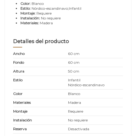
Color:
Blanco
Estilo:
Nórdico-escandinavo;Infantil
Montaje:
Requiere
Instalación:
No requiere
Materiales:
Madera
Detalles del producto
Ancho
60 cm
Fondo
60 cm
Altura
50 cm
Estilo
Infantil
Nórdico-escandinavo
Color
Blanco
Materiales
Madera
Montaje
Requiere
Instalación
No requiere
Reserva
Desactivada