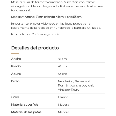
Mesa auxiliar de formato cuadrado. Superficie con relieve
vintage tono blanco desgastado. Patas de madera de abeto en
tono natural.
Medidas:
Ancho 41cm x fondo 41cm x alto 53cm
Importante: el color visionado en las fotos puede variar
ligeramente de la realidad en función de la pantalla utilizada.
Producto con 2 años de garantía.
Detalles del producto
Ancho
41 cm
Fondo
41 cm
Altura
53 cm
Estilo
Neoclásico, Provenzal
Romántico, shabby chic
Vintage-Retro
Color
Blanco
Material superficie
Madera
Material de las patas
Madera