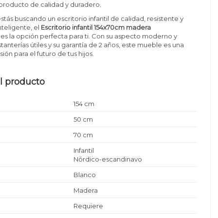
roducto de calidad y duradero.
stás buscando un escritorio infantil de calidad, resistente y
nteligente, el
Escritorio infantil 154x70cm madera
es la opción perfecta para ti. Con su aspecto moderno y
tanterías útiles y su garantía de 2 años, este mueble es una
ión para el futuro de tus hijos.
l producto
154 cm
50 cm
70 cm
Infantil
Nórdico-escandinavo
Blanco
Madera
Requiere