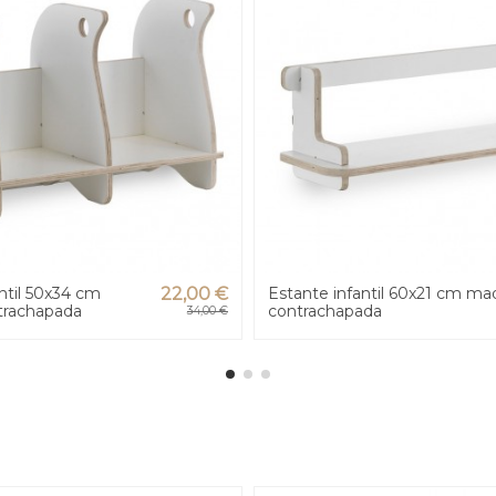
ntil 50x34 cm
22,00 €
Estante infantil 60x21 cm ma
trachapada
contrachapada
34,00 €