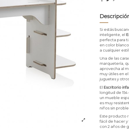
Descripció
Si estás buscand
inteligente, el
E
perfecta para 
en color blanco
a cualquier est
Una de las cara
marquetería, qu
aprovecha al m
muy útiles en el
juguetes y otro
El
Escritorio in
longitud de 154
un mueble espa
es muy resisten
niños sin probl
Este producto 
fácil de hacer 
con 2 años de g