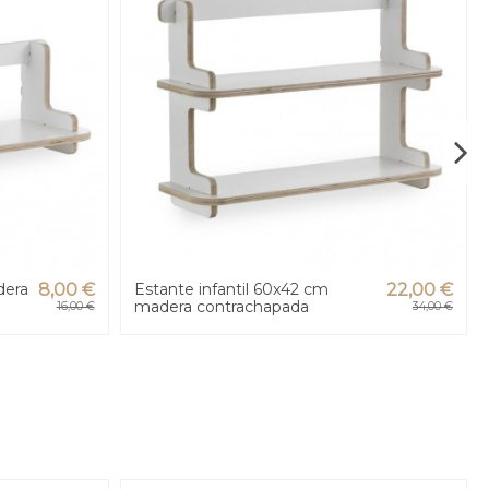
dera
8,00 €
Estante infantil 60x42 cm
22,00 €
madera contrachapada
16,00 €
34,00 €