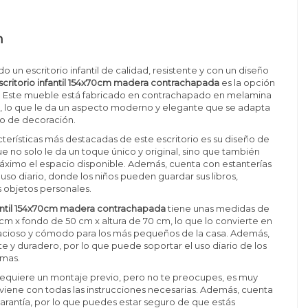
n
o un escritorio infantil de calidad, resistente y con un diseño
scritorio infantil 154x70cm madera contrachapada
es la opción
ti. Este mueble está fabricado en contrachapado en melamina
, lo que le da un aspecto moderno y elegante que se adapta
ilo de decoración.
cterísticas más destacadas de este escritorio es su diseño de
e no solo le da un toque único y original, sino que también
áximo el espacio disponible. Además, cuenta con estanterías
 uso diario, donde los niños pueden guardar sus libros,
s objetos personales.
fantil 154x70cm madera contrachapada
tiene unas medidas de
 cm x fondo de 50 cm x altura de 70 cm, lo que lo convierte en
cioso y cómodo para los más pequeños de la casa. Además,
te y duradero, por lo que puede soportar el uso diario de los
emas.
requiere un montaje previo, pero no te preocupes, es muy
y viene con todas las instrucciones necesarias. Además, cuenta
arantía, por lo que puedes estar seguro de que estás