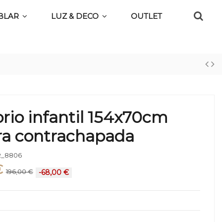
BLAR
LUZ & DECO
OUTLET
orio infantil 154x70cm
a contrachapada
_8806
€
196,00 €
-68,00 €